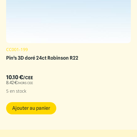
CC001-199
Pin’s 3D doré 24ct Robinson R22
10.10
€
/CEE
8.42
€
/HORS CEE
5 en stock
Ajouter au panier