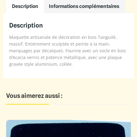
Description
Informations complémentaires
Description
Maquette artisanale de décoration en bois Tanguilé,
massif. Entièrement sculptée et peinte à la main,
marquages par décalques. Fournie avec un socle en bois
d’Acacia vernis et potence métallique, avec une plaque
gravée style aluminium, collée.
Vous aimerez aussi :