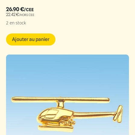
26.90
€
/CEE
22.42
€
/HORS CEE
2 en stock
Ajouter au panier