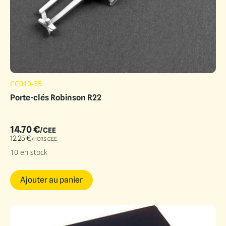
CC010-35
Porte-clés Robinson R22
14.70
€
/CEE
12.25
€
/HORS CEE
10 en stock
Ajouter au panier