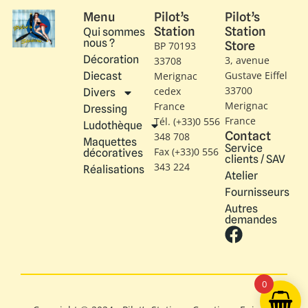
Menu
Pilot’s
Pilot’s
Station
Station
Qui sommes
nous ?
Store
BP 70193
Décoration
3, avenue
33708
Gustave Eiffel​
Diecast
Merignac
33700
cedex
Divers
Merignac
France
Dressing
France
Tél. (+33)0 556
Ludothèque
Contact
348 708
Maquettes
Service
Fax (+33)0 556
décoratives
clients / SAV
343 224
Réalisations
Atelier
Fournisseurs
Autres
demandes
0