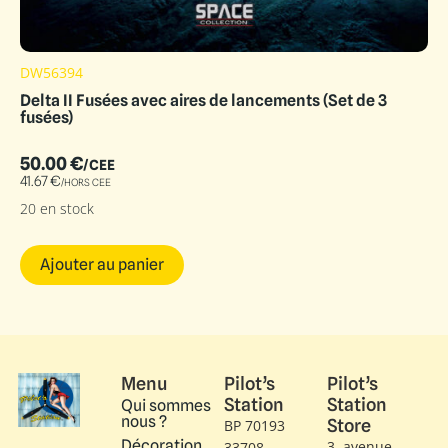
DW56394
Delta II Fusées avec aires de lancements (Set de 3
fusées)
50.00
€
/CEE
41.67
€
/HORS CEE
20 en stock
Ajouter au panier
Menu
Pilot’s
Pilot’s
Station
Station
Qui sommes
nous ?
Store
BP 70193
Décoration
3, avenue
33708