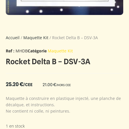
Accueil
/
Maquette Kit
/ Rocket Delta B – DSV-3A
Ref :
MHDB
Catégorie
Maquette Kit
Rocket Delta B – DSV-3A
25.20
€
/CEE
21.00
€
/HORS CEE
Maquette à construire en plastique injecté, une planche de
décalque, et instructions.
Ne contient ni colle, ni peintures.
1 en stock