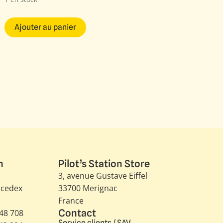
Ajouter au panier
n
Pilot’s Station Store
3, avenue Gustave Eiffel​
 cedex
33700 Merignac
France
Contact
348 708
Service clients / SAV