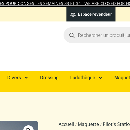
 POUR CONGES LES SEMAINES 33 ET 34 - WE ARE CLOSED FOR HO
Espace revendeur
Divers
Dressing
Ludothèque
Maquet
Accueil
Maquette
Pilot's Stat
/
/