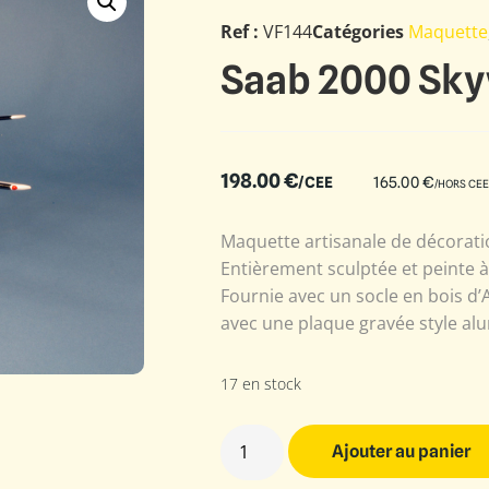
Ref :
VF144
Catégories
Maquette
Saab 2000 Sky
198.00
€
/CEE
165.00
€
/HORS CEE
Maquette artisanale de décoratio
Entièrement sculptée et peinte 
Fournie avec un socle en bois d’
avec une plaque gravée style alu
17 en stock
Ajouter au panier