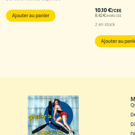
10.10
€
/CEE
Ajouter au panier
8.42
€
/HORS CEE
2 en stock
Ajouter au pani
M
Q
D
D
D