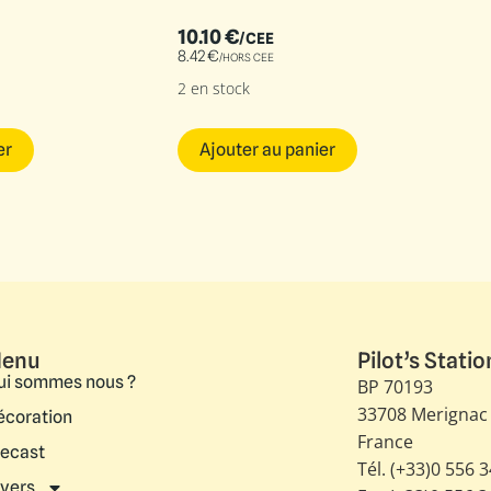
10.10
€
/CEE
8.42
€
/HORS CEE
2 en stock
er
Ajouter au panier
enu
Pilot’s Statio
ui sommes nous ?
BP 70193
33708 Merignac
écoration
France
iecast
Tél. (+33)0 556 
ivers