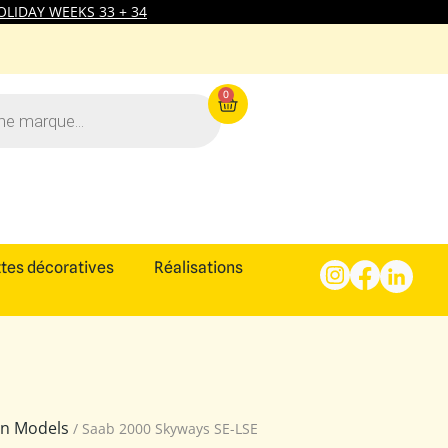
LIDAY WEEKS 33 + 34
0
tes décoratives
Réalisations
ion Models
/ Saab 2000 Skyways SE-LSE