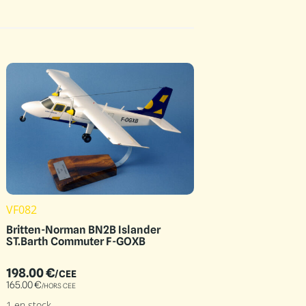
VF082
Britten-Norman BN2B Islander
ST.Barth Commuter F-GOXB
198.00
€
/CEE
165.00
€
/HORS CEE
1 en stock