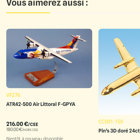
Vous aimerez aussi :
VF276
ATR42-500 Air Littoral F-GPYA
CC001-150
216.00
€
/CEE
180.00
€
Pin’s 3D doré 24c
/HORS CEE
Bientôt à nouveau disponible