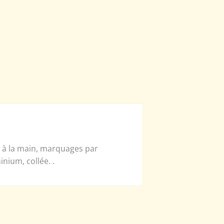
e à la main, marquages par
nium, collée. .