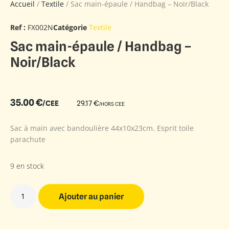
Accueil
/
Textile
/ Sac main-épaule / Handbag – Noir/Black
Ref :
FX002N
Catégorie
Textile
Sac main-épaule / Handbag –
Noir/Black
35.00
€
/CEE
29.17
€
/HORS CEE
Sac à main avec bandoulière 44x10x23cm. Esprit toile
parachute
9 en stock
Ajouter au panier