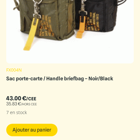
FX004N
Sac porte-carte / Handle briefbag – Noir/Black
43.00
€
/CEE
35.83
€
/HORS CEE
7 en stock
Ajouter au panier