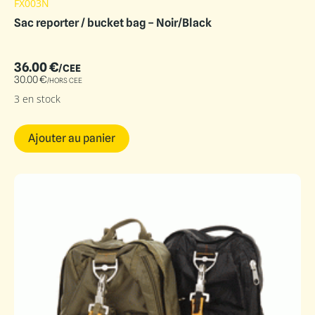
FX003N
Sac reporter / bucket bag – Noir/Black
36.00
€
/CEE
30.00
€
/HORS CEE
3 en stock
Ajouter au panier