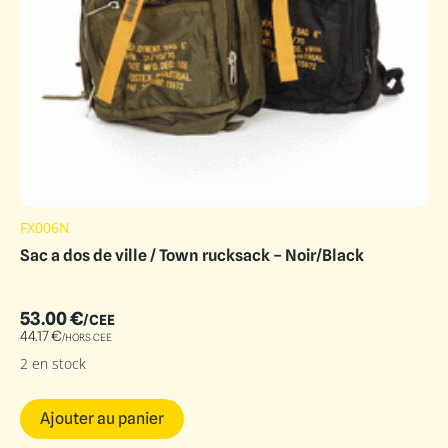
FX006N
Sac a dos de ville / Town rucksack – Noir/Black
53.00
€
/CEE
44.17
€
/HORS CEE
2 en stock
Ajouter au panier