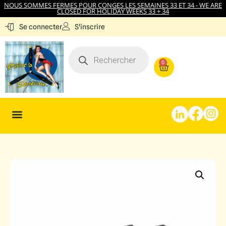
NOUS SOMMES FERMES POUR CONGES LES SEMAINES 33 ET 34 - WE ARE
CLOSED FOR HOLIDAY WEEKS 33 + 34
S'inscrire
Se connecter
0