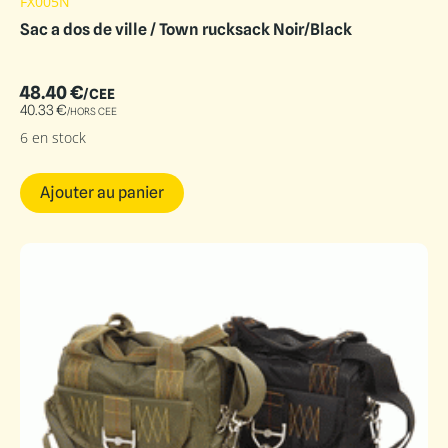
FX005N
Sac a dos de ville / Town rucksack Noir/Black
48.40
€
/CEE
40.33
€
/HORS CEE
6 en stock
Ajouter au panier