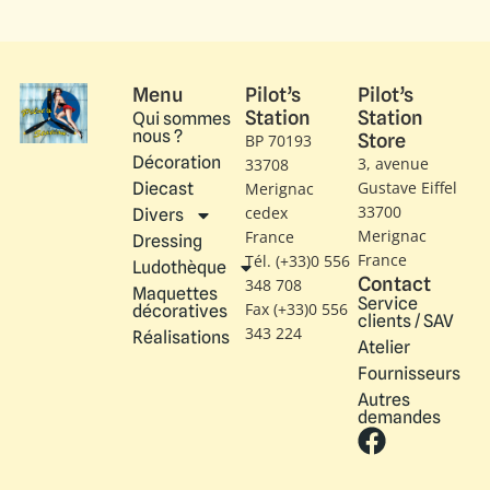
Menu
Pilot’s
Pilot’s
Station
Station
Qui sommes
nous ?
Store
BP 70193
Décoration
3, avenue
33708
Gustave Eiffel​
Diecast
Merignac
33700
cedex
Divers
Merignac
France
Dressing
France
Tél. (+33)0 556
Ludothèque
Contact
348 708
Maquettes
Service
Fax (+33)0 556
décoratives
clients / SAV
343 224
Réalisations
Atelier
Fournisseurs
Autres
demandes