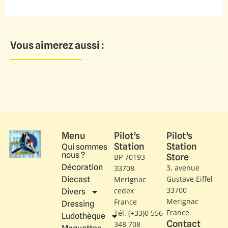
Vous aimerez aussi :
Menu
Pilot’s
Pilot’s
Station
Station
Qui sommes
nous ?
Store
BP 70193
Décoration
3, avenue
33708
Gustave Eiffel​
Diecast
Merignac
33700
cedex
Divers
Merignac
France
Dressing
France
Tél. (+33)0 556
Ludothèque
Contact
348 708