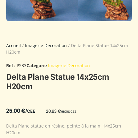
Accueil
/
Imagerie Décoration
/ Delta Plane Statue 14x25cm
H20cm
Ref :
PS33
Catégorie
Imagerie Décoration
Delta Plane Statue 14x25cm
H20cm
25.00
€
/CEE
20.83
€
/HORS CEE
Delta Plane statue en résine, peinte à la main. 14x25cm
H20cm