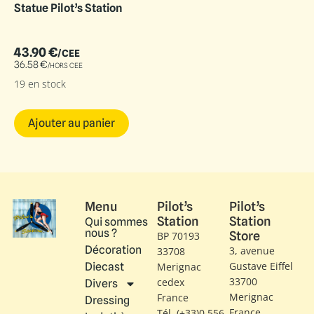
Statue Pilot’s Station
43.90
€
/CEE
36.58
€
/HORS CEE
19 en stock
Ajouter au panier
Menu
Pilot’s
Pilot’s
Station
Station
Qui sommes
nous ?
Store
BP 70193
Décoration
3, avenue
33708
Gustave Eiffel​
Diecast
Merignac
33700
cedex
Divers
Merignac
France
Dressing
France
Tél. (+33)0 556