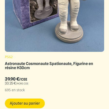
PS62
Astronaute Cosmonaute Spationaute, Figurine en
résine H30cm
39.90
€
/CEE
33.25
€
/HORS CEE
695 en stock
Ajouter au panier