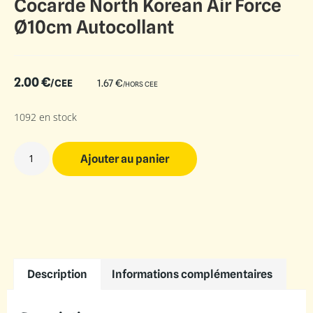
Cocarde North Korean Air Force
Ø10cm Autocollant
2.00
€
/CEE
1.67
€
/HORS CEE
1092 en stock
Ajouter au panier
Description
Informations complémentaires