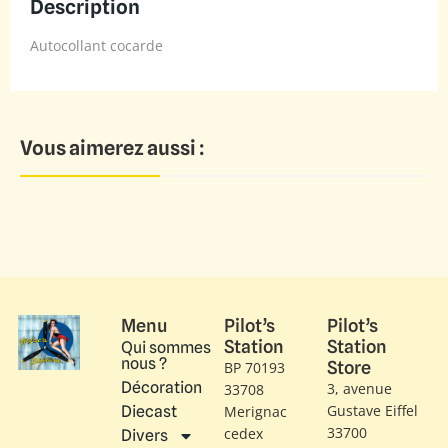
Description
Autocollant cocarde
Vous aimerez aussi :
Menu
Pilot’s
Pilot’s
Station
Station
Qui sommes
nous ?
Store
BP 70193
Décoration
3, avenue
33708
Gustave Eiffel​
Diecast
Merignac
33700
cedex
Divers