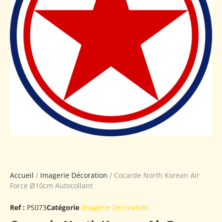
Accueil
/
Imagerie Décoration
/ Cocarde North Korean Air
Force Ø10cm Autocollant
Ref :
PS073
Catégorie
Imagerie Décoration