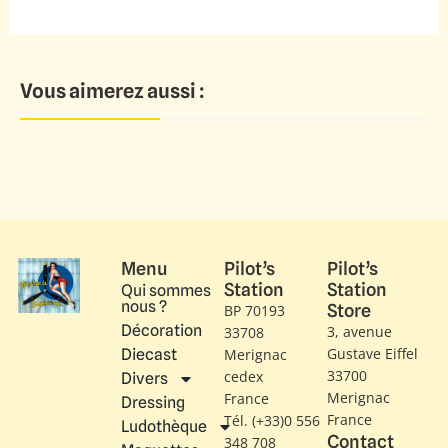
Vous aimerez aussi :
Menu
Pilot’s
Pilot’s
Station
Station
Qui sommes
nous ?
Store
BP 70193
Décoration
3, avenue
33708
Gustave Eiffel​
Diecast
Merignac
33700
cedex
Divers
Merignac
France
Dressing
France
Tél. (+33)0 556
Ludothèque
Contact
348 708