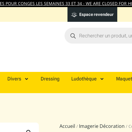
 POUR CONGES LES SEMAINES 33 ET 34 - WE ARE CLOSED FOR HO
Espace revendeur
Divers
Dressing
Ludothèque
Maquet
Accueil
Imagerie Décoration
/
/ C