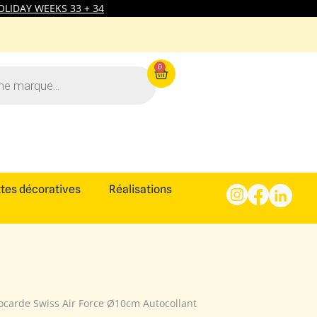
LIDAY WEEKS 33 + 34
0
tes décoratives
Réalisations
ocarde Swiss Air Force Ø10cm Autocollant