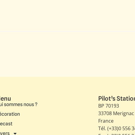
enu
Pilot’s Statio
ui sommes nous ?
BP 70193
33708 Merignac
écoration
France
iecast
Tél. (+33)0 556 
ivers