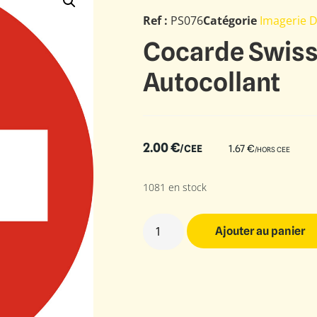
Ref :
PS076
Catégorie
Imagerie 
Cocarde Swiss
Autocollant
2.00
€
/CEE
1.67
€
/HORS CEE
1081 en stock
Ajouter au panier