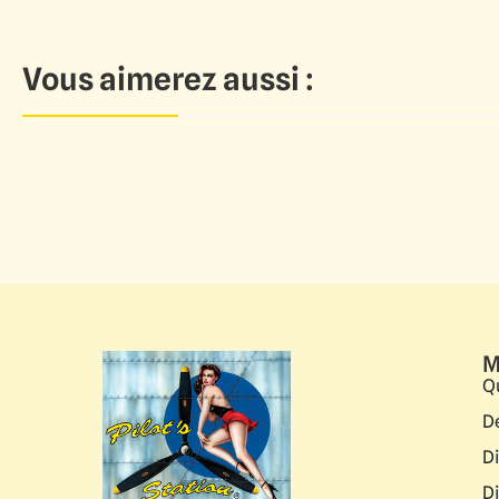
Vous aimerez aussi :
M
Q
D
D
D