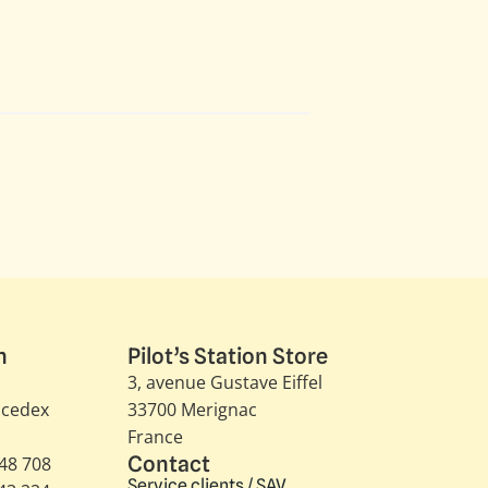
n
Pilot’s Station Store
3, avenue Gustave Eiffel​
 cedex
33700 Merignac
France
Contact
348 708
Service clients / SAV