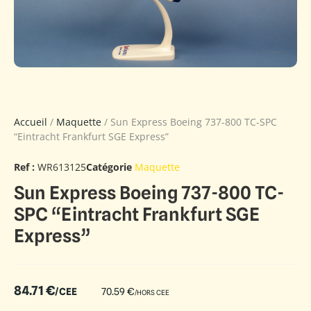
Accueil
/
Maquette
/ Sun Express Boeing 737-800 TC-SPC
“Eintracht Frankfurt SGE Express”
Ref :
WR613125
Catégorie
Maquette
Sun Express Boeing 737-800 TC-
SPC “Eintracht Frankfurt SGE
Express”
84.71
€
/CEE
70.59
€
/HORS CEE