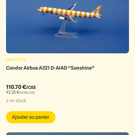
HA572576
Condor Airbus A321 D-AIAD “Sunshine”
110.70
€
/CEE
92.25
€
/HORS CEE
2 en stock
Ajouter au panier