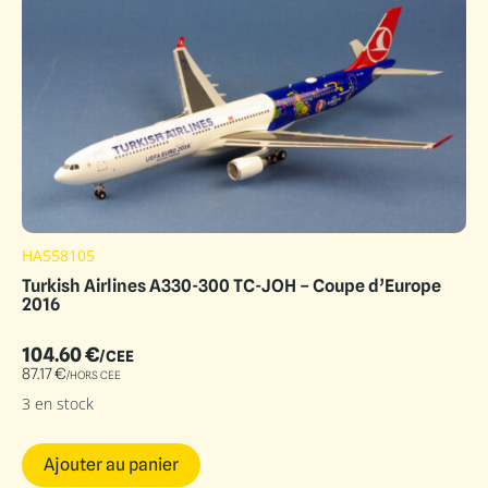
HA558105
Turkish Airlines A330-300 TC-JOH – Coupe d’Europe
2016
104.60
€
/CEE
87.17
€
/HORS CEE
3 en stock
Ajouter au panier