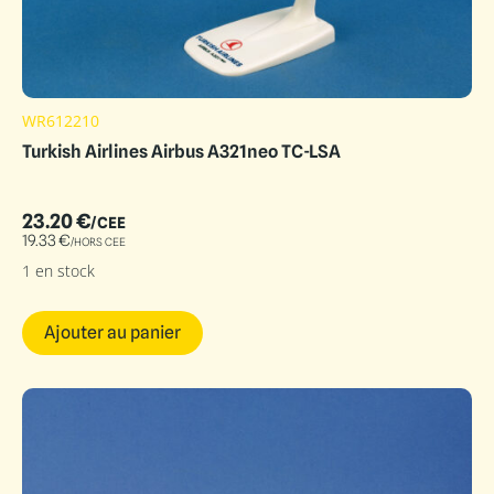
WR612210
Turkish Airlines Airbus A321neo TC-LSA
23.20
€
/CEE
19.33
€
/HORS CEE
1 en stock
Ajouter au panier