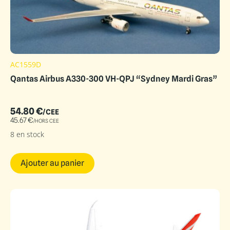
AC1559D
Qantas Airbus A330-300 VH-QPJ “Sydney Mardi Gras”
54.80
€
/CEE
45.67
€
/HORS CEE
8 en stock
Ajouter au panier