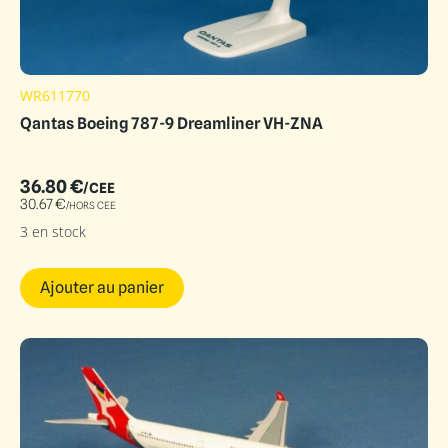
WR611770
Qantas Boeing 787-9 Dreamliner VH-ZNA
36.80
€
/CEE
30.67
€
/HORS CEE
3 en stock
Ajouter au panier