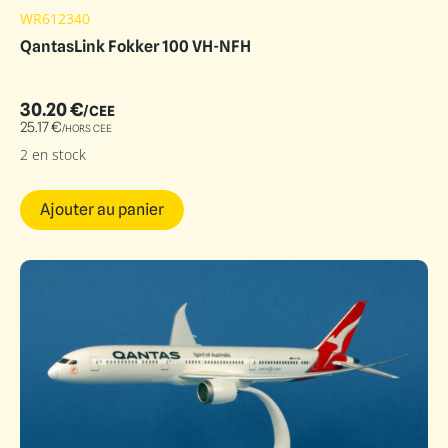
WR612340
QantasLink Fokker 100 VH-NFH
30.20
€
/CEE
25.17
€
/HORS CEE
2 en stock
Ajouter au panier