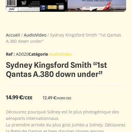
Accueil
/
AudioVideo
/ Sydney Kingsford Smith “1st Qantas
A.380 down under”
Ref :
AD020
Catégorie
AudioVideo
Sydney Kingsford Smith “1st
Qantas A.380 down under”
14.99
€
/CEE
12.49
€
/HORS CEE
Découvrez pourquoi Sidney est le plus photogénique des
aéroports internationnaux.
La première arrivée du plus gros Jumbo a Sidney. Découvrez
la flotte de Qantas et bien d’autres choses encore.