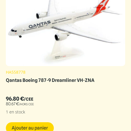
HA558778
Qantas Boeing 787-9 Dreamliner VH-ZNA
96.80
€
/CEE
80.67
€
/HORS CEE
1 en stock
Ajouter au panier