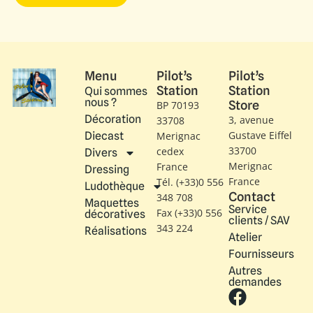
Menu
Pilot’s
Pilot’s
Station
Station
Qui sommes
nous ?
Store
BP 70193
Décoration
3, avenue
33708
Gustave Eiffel​
Diecast
Merignac
33700
cedex
Divers
Merignac
France
Dressing
France
Tél. (+33)0 556
Ludothèque
Contact
348 708
Maquettes
Service
Fax (+33)0 556
décoratives
clients / SAV
343 224
Réalisations
Atelier
Fournisseurs
Autres
demandes