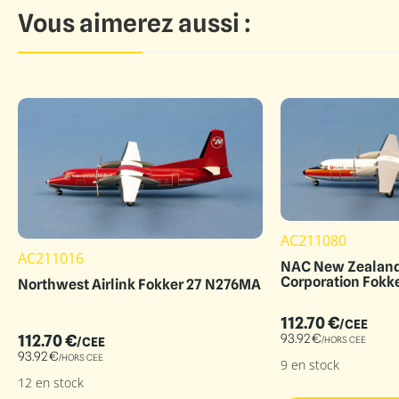
Vous aimerez aussi :
AC211080
AC211016
NAC New Zealand
Corporation Fokk
Northwest Airlink Fokker 27 N276MA
112.70
€
/CEE
112.70
€
93.92
€
/HORS CEE
/CEE
93.92
€
/HORS CEE
9 en stock
12 en stock