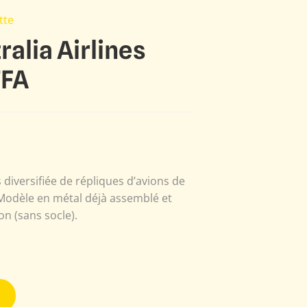
tte
alia Airlines
TFA
s diversifiée de répliques d’avions de
. Modèle en métal déjà assemblé et
on (sans socle).