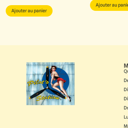
Ajouter au pani
Ajouter au panier
M
Q
D
D
D
D
L
M