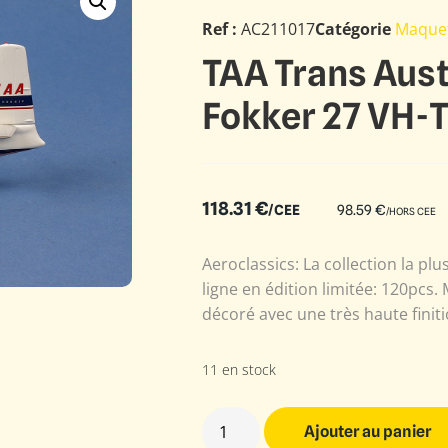
Ref :
AC211017
Catégorie
Maque
TAA Trans Austr
Fokker 27 VH-
118.31
€
/CEE
98.59
€
/HORS CEE
Aeroclassics: La collection la plu
ligne en édition limitée: 120pcs
décoré avec une très haute finiti
11 en stock
Ajouter au panier