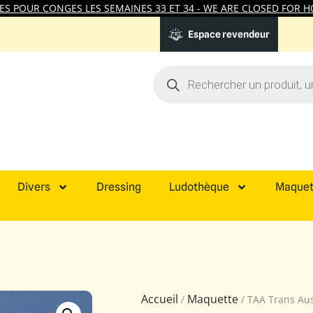
 POUR CONGES LES SEMAINES 33 ET 34 - WE ARE CLOSED FOR HO
Espace revendeur
Divers
Dressing
Ludothèque
Maquet
Accueil
Maquette
/
/ TAA Trans Aus