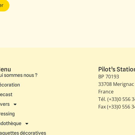
er
enu
Pilot’s Statio
ui sommes nous ?
BP 70193
33708 Merignac
écoration
France
iecast
Tél. (+33)0 556 
ivers
Fax (+33)0 556 
ressing
udothèque
aquettes décoratives