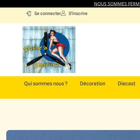
NOUS SOMMES FERMES
S'inscrire
Se connecter
Qui sommes nous ?
Décoration
Diecast