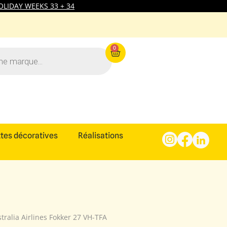
LIDAY WEEKS 33 + 34
0
tes décoratives
Réalisations
tralia Airlines Fokker 27 VH-TFA