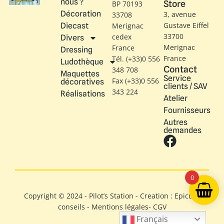
nous ?
Store
BP 70193
Décoration
3, avenue
33708
Gustave Eiffel​
Diecast
Merignac
33700
cedex
Divers
Merignac
France
Dressing
France
Tél. (+33)0 556
Ludothèque
Contact
348 708
Maquettes
Service
Fax (+33)0 556
décoratives
clients / SAV
343 224
Réalisations
Atelier
Fournisseurs
Autres
demandes
0
Copyright © 2024 - Pilot’s Station - Creation : Epicure
conseils -
Mentions légales
-
CGV
Français