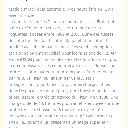
Modèle métal, déjà assemblé. Très haute finition. Livré
avec un socle.
La famille de fusées Titan consommables des États-Unis
a été extrêmement réussie, avec un total de 368
roquettes lancées entre 1959 et 2005. L’une des fusées
de cette famille était le Titan III, qui était un Titan II
modifié avec des boosters de fusées solides en option. Il
était principalement utilisé pour les missions de l’US Air
Force (USAF) pour lancer des satellites lourds (p. ex., pour
la reconnaissance, les communications de défense) sur
orbite. Le Titan IIIA était un prototype et fut bientôt suivi
par l’IIIB. Le Titan IIIC, et son dérivé IIID, était
indispensable pour lancer de grandes charges utiles
dans l’espace, servant de plus grand booster spatial sans
pilote jusqu’à l’entrée en service du Titan IV en 1988. Une
charge utile de 13,1 tonnes pourrait être envoyée sur une
orbite terrestre basse, ou 3 tonnes pourraient être
envoyées sur une orbite de transfert géosynchrone. Le
Titan IIIE, quant à lui, présentait un étage supérieur