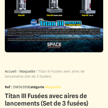
Accueil
/
Maquette
/ Titan III Fusées avec aires de
lancements (Set de 3 fusées)
Ref :
DW56395
Catégorie
Maquette
Titan III Fusées avec aires de
lancements (Set de 3 fusées)