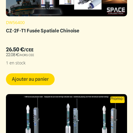
DW56400
CZ-2F-T1 Fusée Spatiale Chinoise
26.50
€
/CEE
22.08
€
/HORS CEE
1 en stock
Ajouter au panier
Promo !