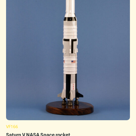
VF166
Saturn V NASA Space rocket