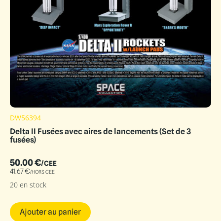
DW56394
Delta II Fusées avec aires de lancements (Set de 3
fusées)
50.00
€
/CEE
41.67
€
/HORS CEE
20 en stock
Ajouter au panier