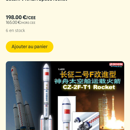
198.00
€
/CEE
165.00
€
/HORS CEE
6 en stock
Ajouter au panier