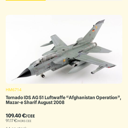
HM6714
Tornado IDS AG 51 Luftwaffe “Afghanistan Operation”,
Mazar-e Sharif August 2008
109.40
€
/CEE
91.17
€
/HORS CEE