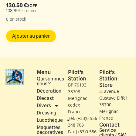
130.50
€
/CEE
108.75
€
/HORS CEE
8 en stock
Ajouter au panier
Menu
Pilot’s
Pilot’s
Station
Station
Qui sommes
nous ?
Store
BP 70193
Décoration
3, avenue
33708
Gustave Eiffel​
Diecast
Merignac
33700
cedex
Divers
Merignac
France
Dressing
France
Tél. (+33)0 556
Ludothèque
Contact
348 708
Maquettes
Service
Fax (+33)0 556
décoratives
clients / SAV