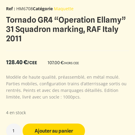
Ref :
HM6708
Catégorie
Maquette
Tornado GR4 “Operation Ellamy”
31 Squadron marking, RAF Italy
2011
128.40
€
/CEE
107.00
€
/HORS CEE
Modèle de haute qualité, préassemblé, en métal moulé.
Parties mobiles, configuration trains d’atterrissage sortis ou
rentrés. Peints et avec des marquages détaillés. Edition
limitée, livré avec un socle : 1000pcs.
4 en stock
Ajouter au panier