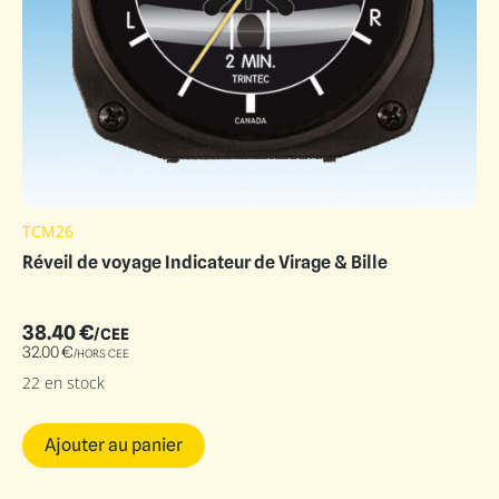
TCM26
Réveil de voyage Indicateur de Virage & Bille
38.40
€
/CEE
32.00
€
/HORS CEE
22 en stock
Ajouter au panier