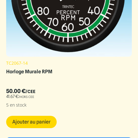
TC2067-14
Horloge Murale RPM
50.00
€
/CEE
41.67
€
/HORS CEE
5 en stock
Ajouter au panier