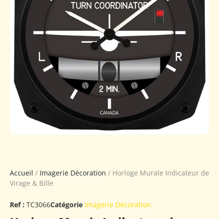
Accueil
/
Imagerie Décoration
/ Horloge Murale Indicateur de
Virage & Bille
Ref :
TC3066
Catégorie
Imagerie Décoration