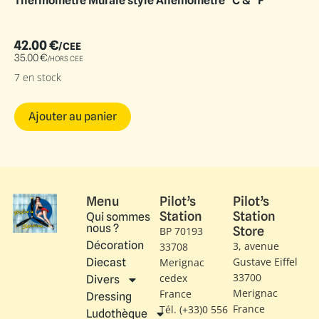
Thermomètre Murale style Anémomètre °C & °F
42.00
€
/CEE
35.00
€
/HORS CEE
7 en stock
Ajouter au panier
Menu
Pilot’s
Pilot’s
Station
Station
Qui sommes
nous ?
Store
BP 70193
Décoration
3, avenue
33708
Gustave Eiffel​
Diecast
Merignac
33700
cedex
Divers
Merignac
France
Dressing
France
Tél. (+33)0 556
Ludothèque