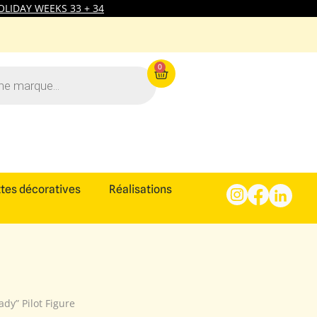
LIDAY WEEKS 33 + 34
0
tes décoratives
Réalisations
dy” Pilot Figure