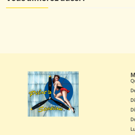
M
Q
D
D
D
D
L