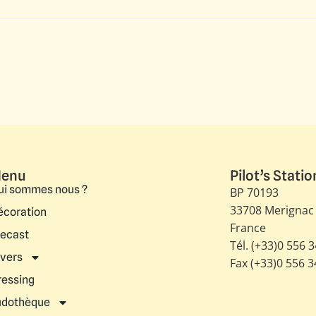
enu
Pilot’s Statio
ui sommes nous ?
BP 70193
33708 Merignac
écoration
France
iecast
Tél. (+33)0 556 
ivers
Fax (+33)0 556 
ressing
udothèque