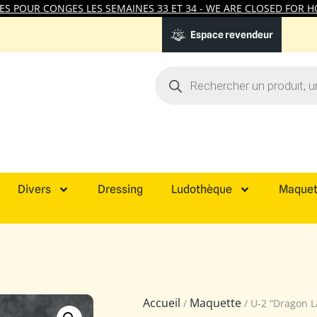
 POUR CONGES LES SEMAINES 33 ET 34 - WE ARE CLOSED FOR HO
Espace revendeur
Divers
Dressing
Ludothèque
Maquet
Accueil
Maquette
/
/ U-2 “Dragon La