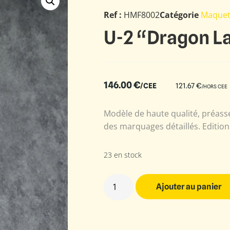
Ref :
HMF8002
Catégorie
Maquet
U-2 “Dragon La
146.00
€
/CEE
121.67
€
/HORS CEE
Modèle de haute qualité, préasse
des marquages détaillés. Edition
23 en stock
Ajouter au panier