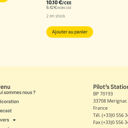
10.10
€
/CEE
8.42
€
/HORS CEE
2 en stock
Ajouter au panier
enu
Pilot’s Statio
ui sommes nous ?
BP 70193
33708 Merignac
écoration
France
iecast
Tél. (+33)0 556 
ivers
Fax (+33)0 556 