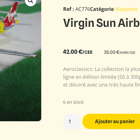
Ref :
AC776
Catégorie
Maquette
Virgin Sun Air
42.00
€
/CEE
35.00
€
/HORS CEE
Aeroclassics: La collection la plu
ligne en édition limitée (50 à 3
et décoré avec une très haute fin
6 en stock
Ajouter au panier