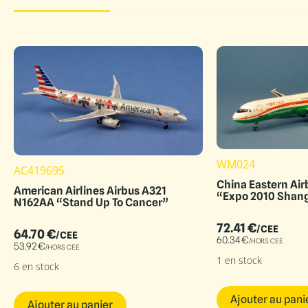
WM024
AC419695
China Eastern Air
American Airlines Airbus A321
“Expo 2010 Shang
N162AA “Stand Up To Cancer”
72.41
€
/CEE
64.70
€
/CEE
60.34
€
/HORS CEE
53.92
€
/HORS CEE
1 en stock
6 en stock
Ajouter au pani
Ajouter au panier