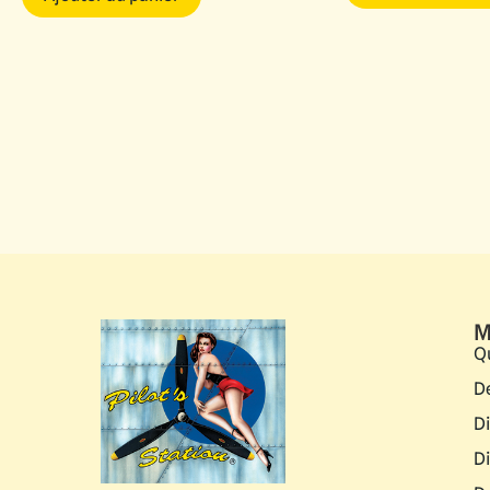
M
Q
D
D
D