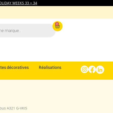
LIDAY WEEKS 33 + 34
0
tes décoratives
Réalisations
rbus A321 G-VKIS