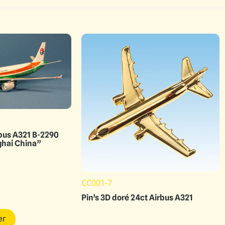
bus A321 B-2290
hai China”
CC001-7
Pin’s 3D doré 24ct Airbus A321
er