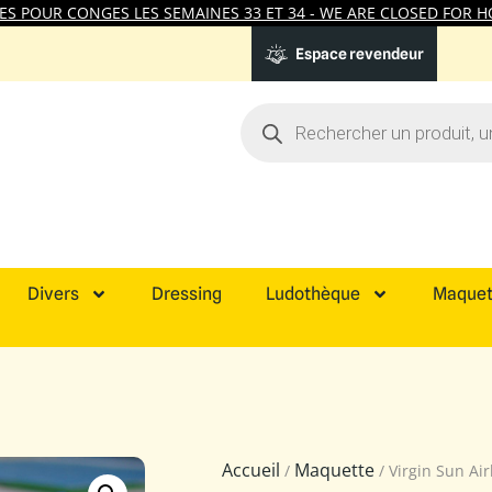
 POUR CONGES LES SEMAINES 33 ET 34 - WE ARE CLOSED FOR HO
Espace revendeur
Divers
Dressing
Ludothèque
Maquet
Accueil
Maquette
/
/ Virgin Sun Ai