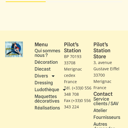
Menu
Pilot’s
Pilot’s
Station
Station
Qui sommes
nous ?
Store
BP 70193
Décoration
3, avenue
33708
Gustave Eiffel​
Diecast
Merignac
33700
cedex
Divers
Merignac
France
Dressing
France
Tél. (+33)0 556
Ludothèque
Contact
348 708
Maquettes
Service
Fax (+33)0 556
décoratives
clients / SAV
343 224
Réalisations
Atelier
Fournisseurs
Autres