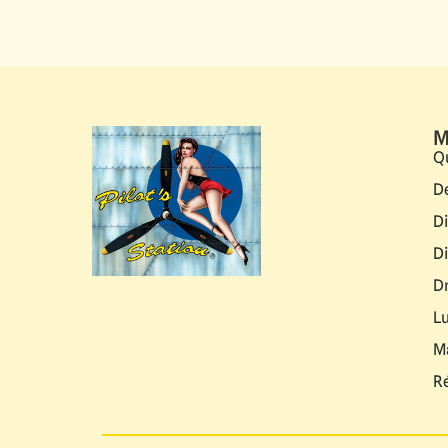
M
Q
D
D
D
D
L
M
R