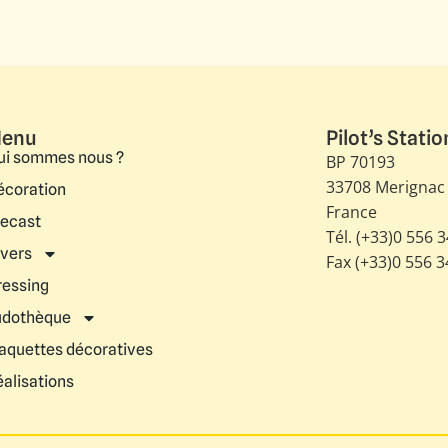
enu
Pilot’s Statio
ui sommes nous ?
BP 70193
33708 Merignac
écoration
France
iecast
Tél. (+33)0 556 
ivers
Fax (+33)0 556 
ressing
udothèque
aquettes décoratives
éalisations