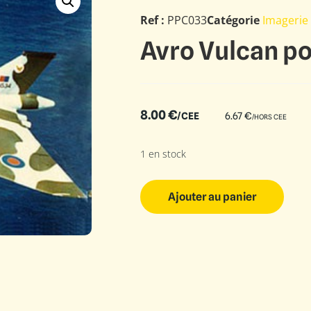
Ref :
PPC033
Catégorie
Imagerie
Avro Vulcan po
8.00
€
/CEE
6.67
€
/HORS CEE
1 en stock
Ajouter au panier