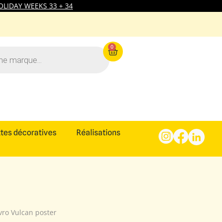
LIDAY WEEKS 33 + 34
0
tes décoratives
Réalisations
vro Vulcan poster