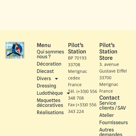
Menu
Pilot’s
Pilot’s
Station
Station
Qui sommes
nous ?
Store
BP 70193
Décoration
3, avenue
33708
Gustave Eiffel​
Diecast
Merignac
33700
cedex
Divers
Merignac
France
Dressing
France
Tél. (+33)0 556
Ludothèque
Contact
348 708
Maquettes
Service
Fax (+33)0 556
décoratives
clients / SAV
343 224
Réalisations
Atelier
Fournisseurs
Autres
demandes