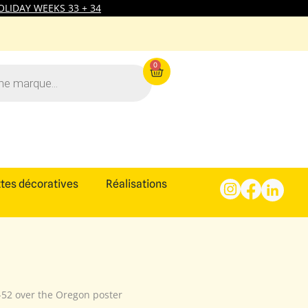
LIDAY WEEKS 33 + 34
0
tes décoratives
Réalisations
-52 over the Oregon poster