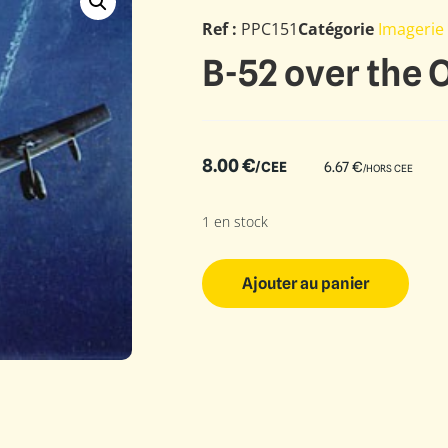
Ref :
PPC151
Catégorie
Imagerie
B-52 over the 
8.00
€
/CEE
6.67
€
/HORS CEE
1 en stock
Ajouter au panier