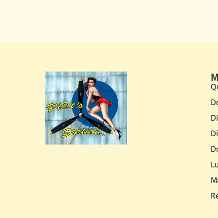
M
Q
D
D
D
D
L
M
R