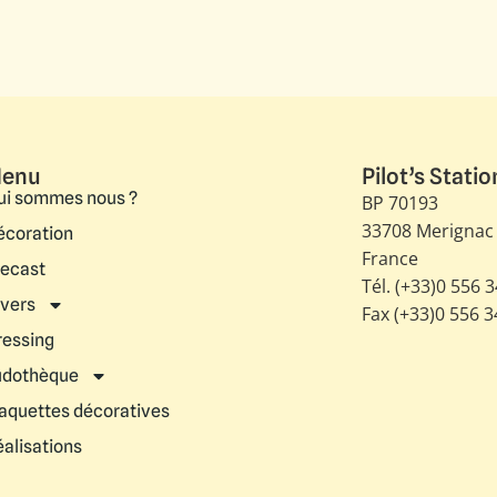
enu
Pilot’s Statio
ui sommes nous ?
BP 70193
33708 Merignac
écoration
France
iecast
Tél. (+33)0 556 
ivers
Fax (+33)0 556 
ressing
udothèque
aquettes décoratives
éalisations