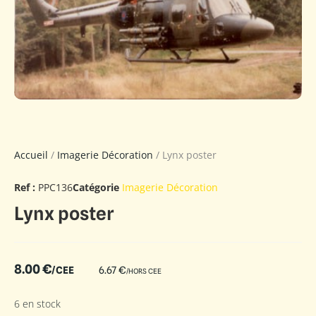
Accueil
/
Imagerie Décoration
/ Lynx poster
Ref :
PPC136
Catégorie
Imagerie Décoration
Lynx poster
8.00
€
/CEE
6.67
€
/HORS CEE
6 en stock