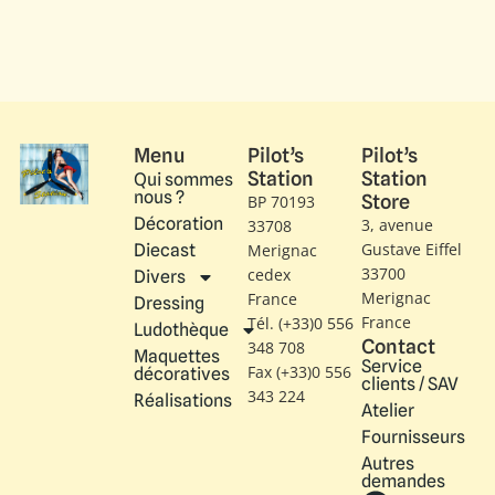
Menu
Pilot’s
Pilot’s
Station
Station
Qui sommes
nous ?
Store
BP 70193
Décoration
3, avenue
33708
Gustave Eiffel​
Diecast
Merignac
33700
cedex
Divers
Merignac
France
Dressing
France
Tél. (+33)0 556
Ludothèque
Contact
348 708
Maquettes
Service
Fax (+33)0 556
décoratives
clients / SAV
343 224
Réalisations
Atelier
Fournisseurs
Autres
demandes