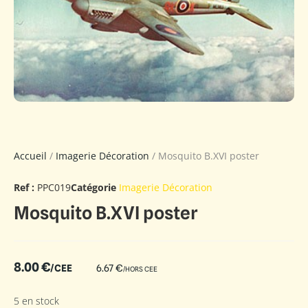
Accueil
/
Imagerie Décoration
/ Mosquito B.XVI poster
Ref :
PPC019
Catégorie
Imagerie Décoration
Mosquito B.XVI poster
8.00
€
/CEE
6.67
€
/HORS CEE
5 en stock