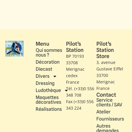
Menu
Pilot’s
Pilot’s
Station
Station
Qui sommes
nous ?
Store
BP 70193
Décoration
3, avenue
33708
Gustave Eiffel​
Diecast
Merignac
33700
cedex
Divers
Merignac
France
Dressing
France
Tél. (+33)0 556
Ludothèque
Contact
348 708
Maquettes
Service
Fax (+33)0 556
décoratives
clients / SAV
343 224
Réalisations
Atelier
Fournisseurs
Autres
demandes