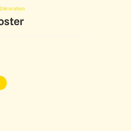
 Décoration
oster