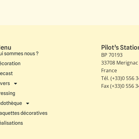
enu
Pilot’s Statio
ui sommes nous ?
BP 70193
33708 Merignac
écoration
France
iecast
Tél. (+33)0 556 
ivers
Fax (+33)0 556 
ressing
udothèque
aquettes décoratives
éalisations