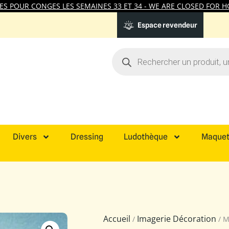
 POUR CONGES LES SEMAINES 33 ET 34 - WE ARE CLOSED FOR HO
Espace revendeur
Divers
Dressing
Ludothèque
Maquet
Accueil
Imagerie Décoration
/
/ M