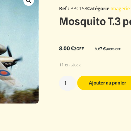
Ref :
PPC158
Catégorie
Imagerie
Mosquito T.3 p
8.00
€
/CEE
6.67
€
/HORS CEE
11 en stock
Ajouter au panier