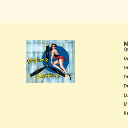
M
Q
D
D
D
D
L
M
R