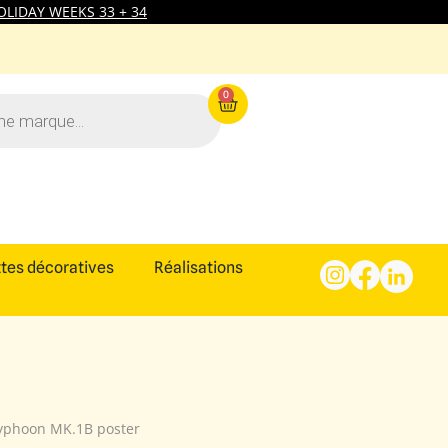
LIDAY WEEKS 33 + 34
0
tes décoratives
Réalisations
yphoon MK.1B poster