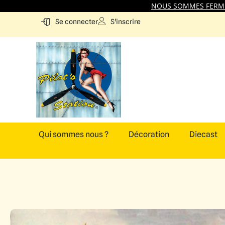
NOUS SOMMES FERMES
S'inscrire
Se connecter
Qui sommes nous ?
Décoration
Diecast