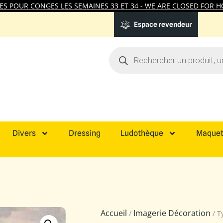
 POUR CONGES LES SEMAINES 33 ET 34 - WE ARE CLOSED FOR HO
Espace revendeur
Divers
Dressing
Ludothèque
Maquet
Accueil
Imagerie Décoration
/
/ T