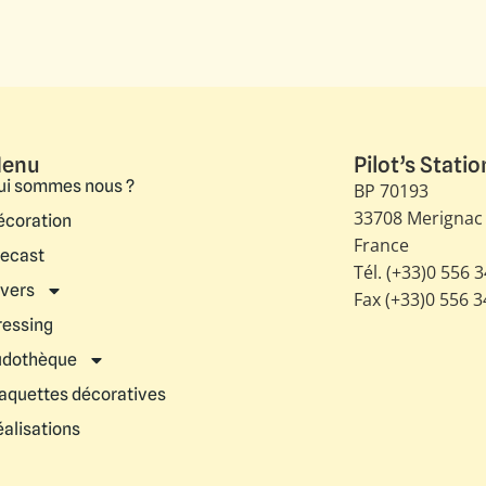
enu
Pilot’s Statio
ui sommes nous ?
BP 70193
33708 Merignac
écoration
France
iecast
Tél. (+33)0 556 
ivers
Fax (+33)0 556 
ressing
udothèque
aquettes décoratives
éalisations