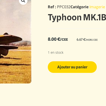
Ref :
PPC032
Catégorie
Imagerie
Typhoon MK.1B
8.00
€
/CEE
6.67
€
/HORS CEE
1 en stock
Ajouter au panier