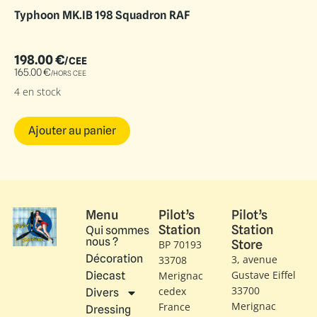
Typhoon MK.IB 198 Squadron RAF
198.00
€
/CEE
165.00
€
/HORS CEE
4 en stock
Ajouter au panier
Menu
Pilot’s
Pilot’s
Station
Station
Qui sommes
nous ?
Store
BP 70193
Décoration
3, avenue
33708
Gustave Eiffel​
Diecast
Merignac
33700
cedex
Divers
Merignac
France
Dressing