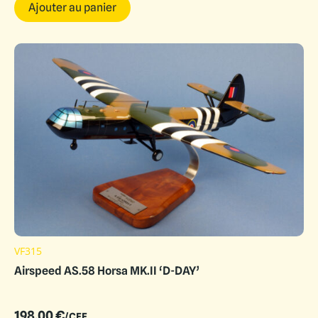
Ajouter au panier
VF315
Airspeed AS.58 Horsa MK.II ‘D-DAY’
198.00
€
/CEE