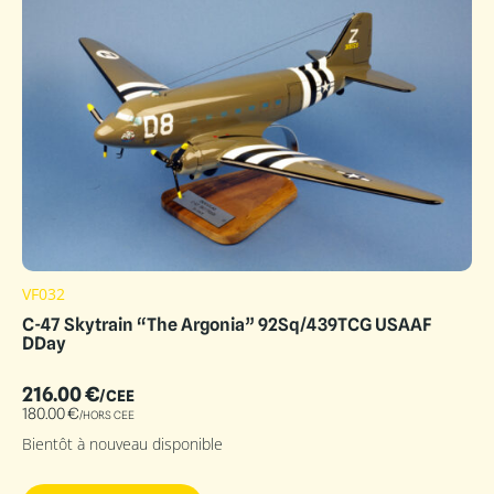
VF032
C-47 Skytrain “The Argonia” 92Sq/439TCG USAAF
DDay
216.00
€
/CEE
180.00
€
/HORS CEE
Bientôt à nouveau disponible