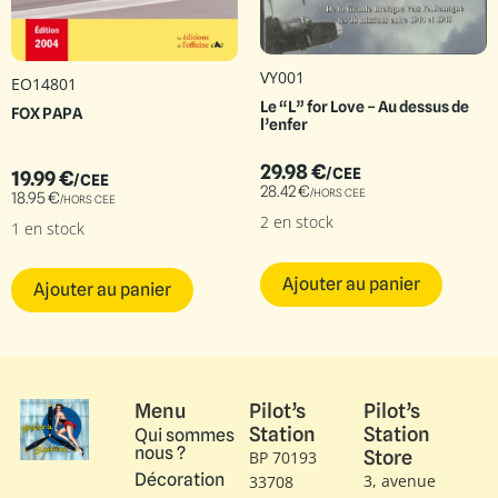
VY001
EO14801
Le “L” for Love – Au dessus de
FOX PAPA
l’enfer
29.98
€
/CEE
19.99
€
/CEE
28.42
€
/HORS CEE
18.95
€
/HORS CEE
2 en stock
1 en stock
Ajouter au panier
Ajouter au panier
Menu
Pilot’s
Pilot’s
Station
Station
Qui sommes
nous ?
Store
BP 70193
Décoration
3, avenue
33708