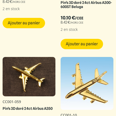
8.42
€
/HORS CEE
Pin’s 3D doré 24ct Airbus A300-
600ST Beluga
2 en stock
10.10
€
/CEE
8.42
€
Ajouter au panier
/HORS CEE
2 en stock
Ajouter au panier
CC001-059
Pin’s 3D doré 24ct Airbus A350
CC001-10