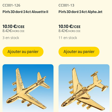
CC001-126
CC001-13
Pin’s 3D doré 24ct Alouette II
Pin’s 3D doré 24ct Alpha Jet
10.10
€
10.10
€
/CEE
/CEE
8.42
€
8.42
€
/HORS CEE
/HORS CEE
3 en stock
11 en stock
Ajouter au panier
Ajouter au panier