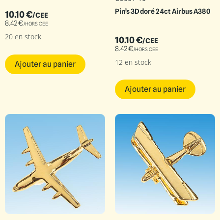
Pin’s 3D doré 24ct Airbus A380
10.10
€
/CEE
8.42
€
/HORS CEE
20 en stock
10.10
€
/CEE
8.42
€
/HORS CEE
12 en stock
Ajouter au panier
Ajouter au panier