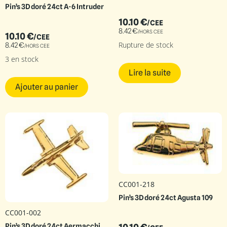
Pin’s 3D doré 24ct A-6 Intruder
10.10
€
/CEE
8.42
€
/HORS CEE
10.10
€
/CEE
Rupture de stock
8.42
€
/HORS CEE
3 en stock
Lire la suite
Ajouter au panier
CC001-218
Pin’s 3D doré 24ct Agusta 109
CC001-002
Pin’s 3D doré 24ct Aermacchi