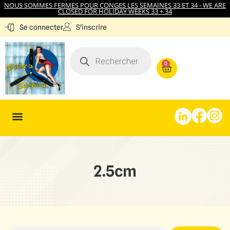
NOUS SOMMES FERMES POUR CONGES LES SEMAINES 33 ET 34 - WE ARE
CLOSED FOR HOLIDAY WEEKS 33 + 34
S'inscrire
Se connecter
0
2.5cm