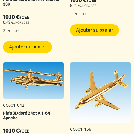
10.10
€
/CEE
339
8.42
€
/HORS CEE
1 en stock
10.10
€
/CEE
8.42
€
/HORS CEE
Ajouter au panier
2 en stock
Ajouter au panier
CC001-042
Pin’s 3D doré 24ct AH-64
Apache
CC001-156
10.10
€
/CEE