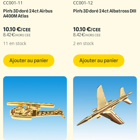
CC001-11
CC001-12
Pin’s 3D doré 24ct Airbus
Pin’s 3D doré 24ct Albatross DIII
A400M Atlas
10.10
€
10.10
€
/CEE
/CEE
8.42
€
8.42
€
/HORS CEE
/HORS CEE
11 en stock
2 en stock
Ajouter au panier
Ajouter au panier