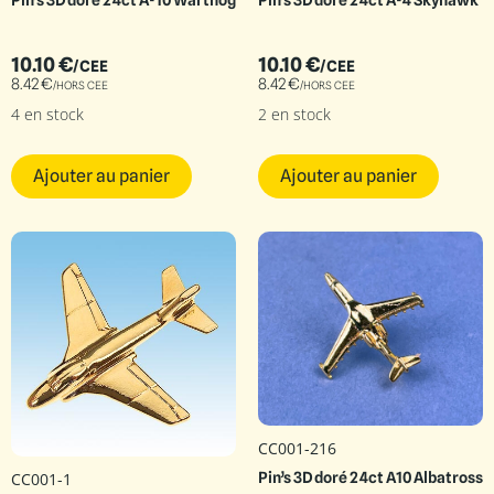
Pin’s 3D doré 24ct A-10 Warthog
Pin’s 3D doré 24ct A-4 Skyhawk
10.10
€
10.10
€
/CEE
/CEE
8.42
€
8.42
€
/HORS CEE
/HORS CEE
4 en stock
2 en stock
Ajouter au panier
Ajouter au panier
CC001-216
Pin’s 3D doré 24ct A10 Albatross
CC001-1