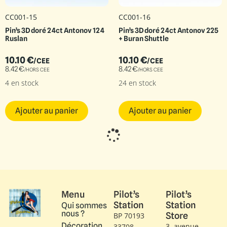
CC001-15
CC001-16
Pin’s 3D doré 24ct Antonov 124
Pin’s 3D doré 24ct Antonov 225
Ruslan
+ Buran Shuttle
10.10
€
10.10
€
/CEE
/CEE
8.42
€
8.42
€
/HORS CEE
/HORS CEE
4 en stock
24 en stock
Ajouter au panier
Ajouter au panier
Menu
Pilot’s
Pilot’s
Station
Station
Qui sommes
nous ?
Store
BP 70193
Décoration
3, avenue
33708