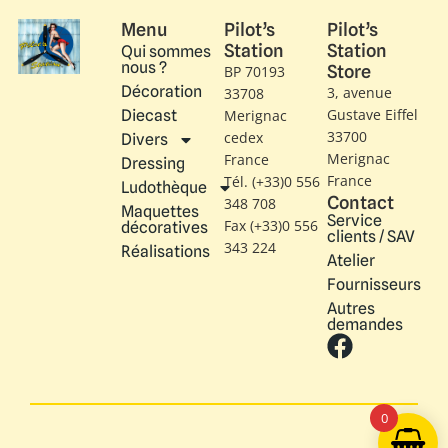
Menu
Pilot’s
Pilot’s
Station
Station
Qui sommes
nous ?
Store
BP 70193
Décoration
3, avenue
33708
Gustave Eiffel​
Diecast
Merignac
33700
cedex
Divers
Merignac
France
Dressing
France
Tél. (+33)0 556
Ludothèque
Contact
348 708
Maquettes
Service
Fax (+33)0 556
décoratives
clients / SAV
343 224
Réalisations
Atelier
Fournisseurs
Autres
demandes
0