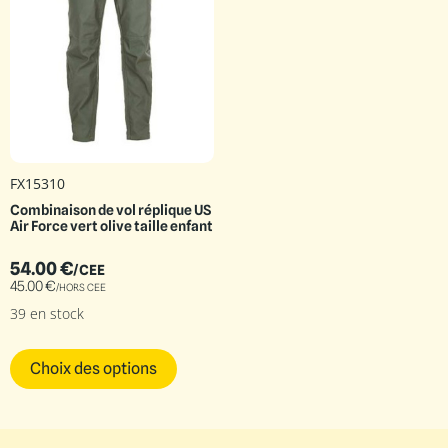
FX15310
Combinaison de vol réplique US
Air Force vert olive taille enfant
54.00
€
/CEE
45.00
€
/HORS CEE
39 en stock
Choix des options