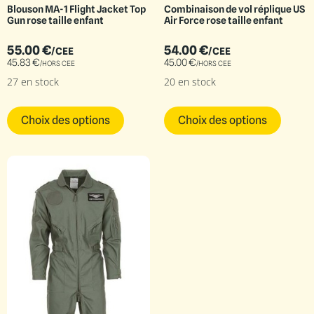
Blouson MA-1 Flight Jacket Top
Combinaison de vol réplique US
Gun rose taille enfant
Air Force rose taille enfant
55.00
€
54.00
€
/CEE
/CEE
45.83
€
45.00
€
/HORS CEE
/HORS CEE
27 en stock
20 en stock
Choix des options
Choix des options