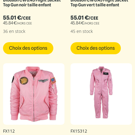
Blouson CWU.45 Flight Jacket
Blouson CWU.45 Flight Jacket
Top Gun noir taille enfant
Top Gun vert taille enfant
55.01
€
55.01
€
/CEE
/CEE
45.84
€
45.84
€
/HORS CEE
/HORS CEE
36 en stock
45 en stock
Choix des options
Choix des options
FX112
FX15312