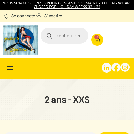
NOUS SOMMES FERMES POUR CONGES LES SEMAINES 33 ET 34 - WE ARE
CLOSED FOR HOLIDAY WEEKS 33 + 34
S'inscrire
Se connecter
0
2 ans - XXS