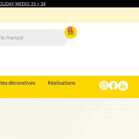
LIDAY WEEKS 33 + 34
0
tes décoratives
Réalisations