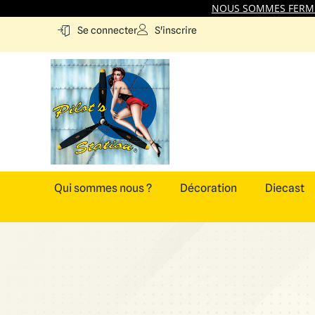
NOUS SOMMES FERMES
S'inscrire
Se connecter
Qui sommes nous ?
Décoration
Diecast