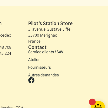
n
Pilot’s Station Store
3, avenue Gustave Eiffel​
 cedex
33700 Merignac
France
Contact
348 708
Service clients / SAV
343 224
Atelier
Fournisseurs
Autres demandes
0
légales
-
CGV