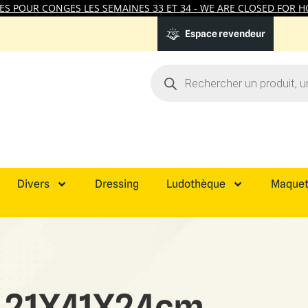
 POUR CONGES LES SEMAINES 33 ET 34 - WE ARE CLOSED FOR HO
Espace revendeur
Divers
Dressing
Ludothèque
Maquet
21X41X24cm