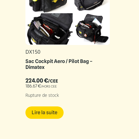
DX150
Sac Cockpit Aero / Pilot Bag –
Dimatex
224.00
€
/CEE
186.67
€
/HORS CEE
Rupture de stock
Lire la suite