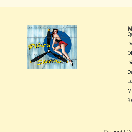
M
Q
D
D
D
D
L
M
R
Copyright © 2