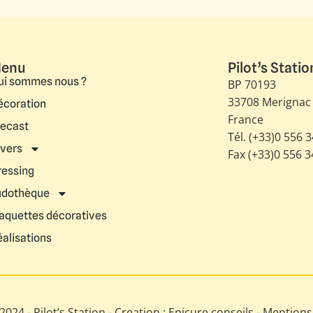
enu
Pilot’s Statio
ui sommes nous ?
BP 70193
33708 Merignac
écoration
France
iecast
Tél. (+33)0 556 
ivers
Fax (+33)0 556 
ressing
udothèque
aquettes décoratives
éalisations
024 - Pilot’s Station - Creation : Epicure conseils -
Mentions 