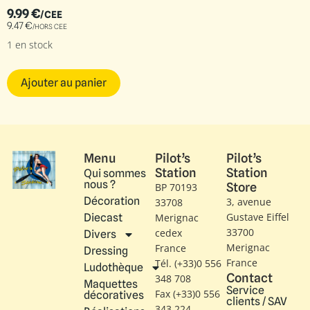
9.99
€
/CEE
9.47
€
/HORS CEE
1 en stock
Ajouter au panier
Menu
Pilot’s
Pilot’s
Station
Station
Qui sommes
nous ?
Store
BP 70193
Décoration
3, avenue
33708
Gustave Eiffel​
Diecast
Merignac
33700
cedex
Divers
Merignac
France
Dressing
France
Tél. (+33)0 556
Ludothèque
Contact
348 708
Maquettes
Service
Fax (+33)0 556
décoratives
clients / SAV
343 224