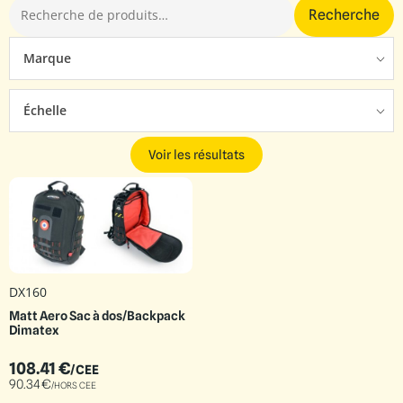
Recherche
Marque
Échelle
Voir les résultats
DX160
Matt Aero Sac à dos/Backpack
Dimatex
108.41
€
/CEE
90.34
€
/HORS CEE