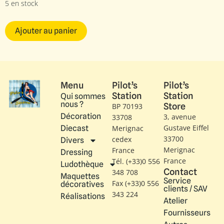
5 en stock
Ajouter au panier
Menu
Pilot’s
Pilot’s
Station
Station
Qui sommes
nous ?
Store
BP 70193
Décoration
3, avenue
33708
Gustave Eiffel​
Diecast
Merignac
33700
cedex
Divers
Merignac
France
Dressing
France
Tél. (+33)0 556
Ludothèque
Contact
348 708
Maquettes
Service
Fax (+33)0 556
décoratives
clients / SAV
343 224
Réalisations
Atelier
Fournisseurs