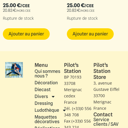
25.00
€
25.00
€
/CEE
/CEE
20.83
€
20.83
€
/HORS CEE
/HORS CEE
Rupture de stock
Rupture de stock
Ajouter au panier
Ajouter au panier
Menu
Pilot’s
Pilot’s
Station
Station
Qui sommes
nous ?
Store
BP 70193
Décoration
3, avenue
33708
Gustave Eiffel​
Diecast
Merignac
33700
cedex
Divers
Merignac
France
Dressing
France
Tél. (+33)0 556
Ludothèque
Contact
348 708
Maquettes
Service
Fax (+33)0 556
décoratives
clients / SAV
343 224