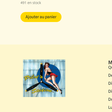
491 en stock
Ajouter au panier
M
Q
D
D
D
D
L