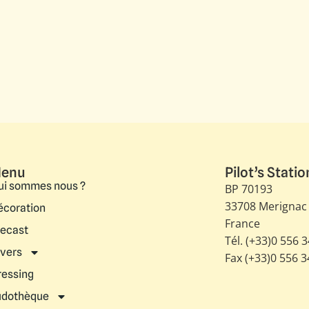
enu
Pilot’s Statio
ui sommes nous ?
BP 70193
33708 Merignac
écoration
France
iecast
Tél. (+33)0 556 
ivers
Fax (+33)0 556 
ressing
udothèque