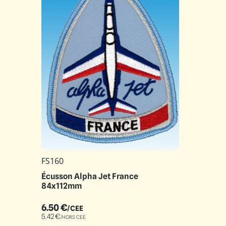
FS160
Écusson Alpha Jet France
84x112mm
6.50
€
/CEE
5.42
€
/HORS CEE