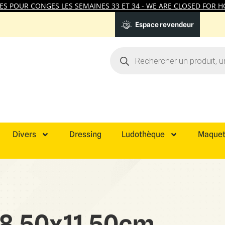
 POUR CONGES LES SEMAINES 33 ET 34 - WE ARE CLOSED FOR HO
Espace revendeur
Divers
Dressing
Ludothèque
Maquet
8.50x11.50cm