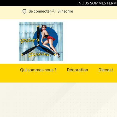
NOUS SOMMES FERMES
S'inscrire
Se connecter
Qui sommes nous ?
Décoration
Diecast