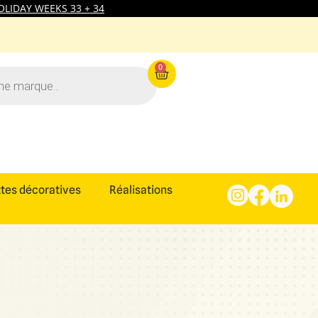
LIDAY WEEKS 33 + 34
0
tes décoratives
Réalisations