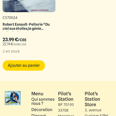
CS70024
Robert Esnault-Pelterie “Du
ciel aux étoiles,le génie
solitaire”
23.99
€
/CEE
22.74
€
/HORS CEE
2 en stock
Ajouter au panier
Menu
Pilot’s
Pilot’s
Station
Station
Qui sommes
nous ?
Store
BP 70193
Décoration
3, avenue
33708
Gustave Eiffel​
Diecast
Merignac