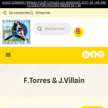
NOUS SOMMES FERMES POUR CONGES LES SEMAINES 33 ET 34 - WE ARE
CLOSED FOR HOLIDAY WEEKS 33 + 34
S'inscrire
Se connecter
0
F.Torres & J.Villain