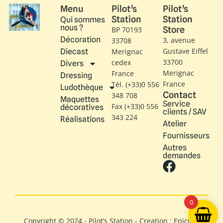
Menu
Pilot’s
Pilot’s
Station
Station
Qui sommes
nous ?
Store
BP 70193
Décoration
3, avenue
33708
Gustave Eiffel​
Diecast
Merignac
33700
cedex
Divers
Merignac
France
Dressing
France
Tél. (+33)0 556
Ludothèque
Contact
348 708
Maquettes
Service
Fax (+33)0 556
décoratives
clients / SAV
343 224
Réalisations
Atelier
Fournisseurs
Autres
demandes
0
Copyright © 2024 - Pilot’s Station - Creation : Epicure