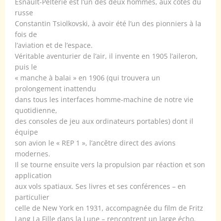
Esnault-Pelterie est l’un des deux hommes, aux côtés du
russe
Constantin Tsiolkovski, à avoir été l’un des pionniers à la
fois de
l’aviation et de l’espace.
Véritable aventurier de l’air, il invente en 1905 l’aileron,
puis le
« manche à balai » en 1906 (qui trouvera un
prolongement inattendu
dans tous les interfaces homme-machine de notre vie
quotidienne,
des consoles de jeu aux ordinateurs portables) dont il
équipe
son avion le « REP 1 », l’ancêtre direct des avions
modernes.
Il se tourne ensuite vers la propulsion par réaction et son
application
aux vols spatiaux. Ses livres et ses conférences – en
particulier
celle de New York en 1931, accompagnée du film de Fritz
Lang La Fille dans la Lune – rencontrent un large écho.