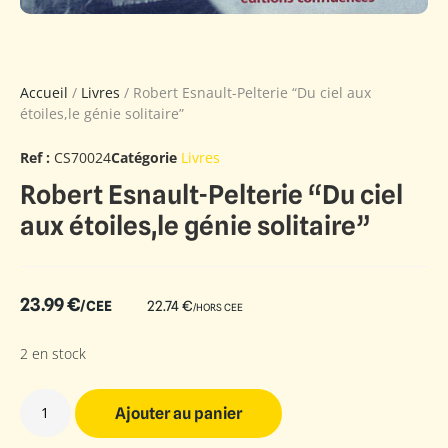
Accueil
/
Livres
/ Robert Esnault-Pelterie “Du ciel aux
étoiles,le génie solitaire”
Ref :
CS70024
Catégorie
Livres
Robert Esnault-Pelterie “Du ciel
aux étoiles,le génie solitaire”
23.99
€
/CEE
22.74
€
/HORS CEE
2 en stock
Ajouter au panier