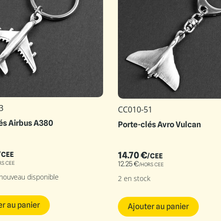
3
CC010-51
és Airbus A380
Porte-clés Avro Vulcan
14.70
€
/CEE
/CEE
12.25
€
RS CEE
/HORS CEE
 nouveau disponible
2 en stock
er au panier
Ajouter au panier