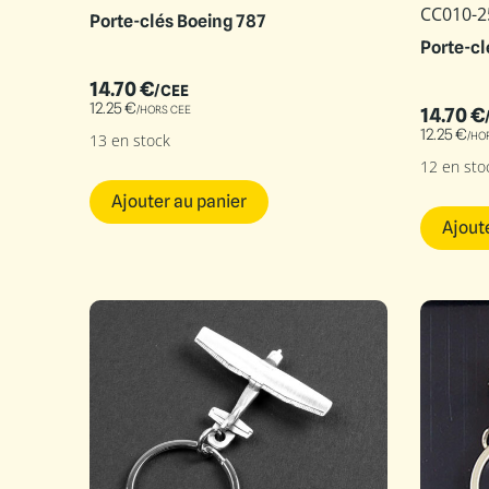
CC010-2
Porte-clés Boeing 787
Porte-cl
14.70
€
/CEE
12.25
€
/HORS CEE
14.70
€
12.25
€
/HO
13 en stock
12 en sto
Ajouter au panier
Ajout