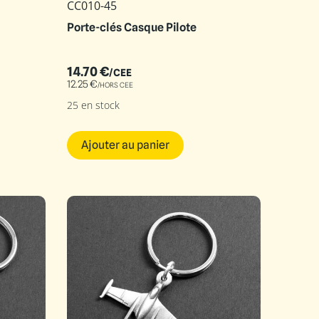
CC010-45
Porte-clés Casque Pilote
14.70
€
/CEE
12.25
€
/HORS CEE
25 en stock
Ajouter au panier