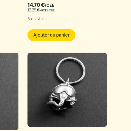
14.70
€
/CEE
12.25
€
/HORS CEE
5 en stock
Ajouter au panier