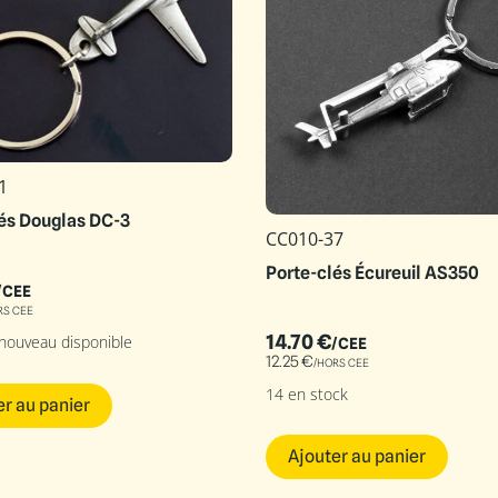
1
és Douglas DC-3
CC010-37
Porte-clés Écureuil AS350
/CEE
RS CEE
14.70
€
 nouveau disponible
/CEE
12.25
€
/HORS CEE
14 en stock
er au panier
Ajouter au panier