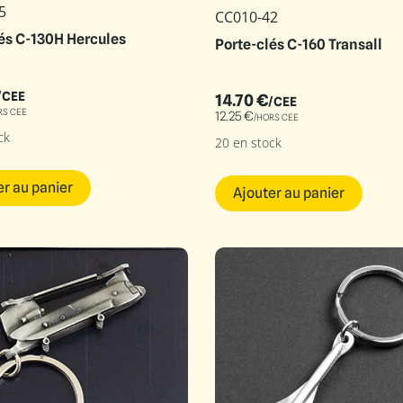
5
CC010-42
és C-130H Hercules
Porte-clés C-160 Transall
/CEE
14.70
€
/CEE
RS CEE
12.25
€
/HORS CEE
ck
20 en stock
er au panier
Ajouter au panier