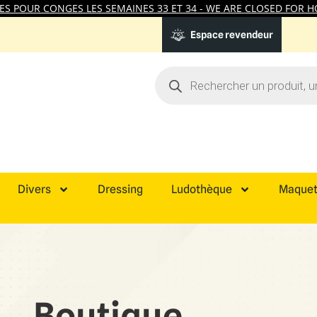
 POUR CONGES LES SEMAINES 33 ET 34 - WE ARE CLOSED FOR HO
Espace revendeur
Divers
Dressing
Ludothèque
Maquet
Boutique