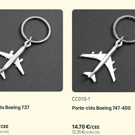
CC010-1
és Boeing 737
Porte-clés Boeing 747-400
14.70
€
/CEE
/CEE
12.25
€
RS CEE
/HORS CEE