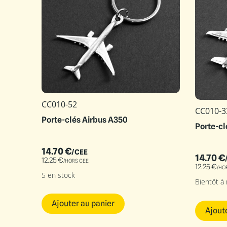
CC010-52
CC010-3
Porte-clés Airbus A350
Porte-cl
14.70
€
/CEE
14.70
€
12.25
€
/HORS CEE
12.25
€
/HO
5 en stock
Bientôt à
Ajouter au panier
Ajout