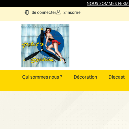
NOUS SOMMES FERMES
S'inscrire
Se connecter
Qui sommes nous ?
Décoration
Diecast