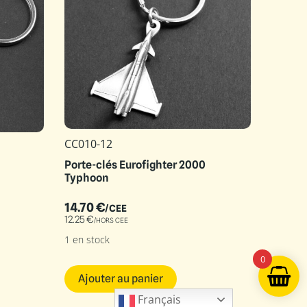
CC010-12
Porte-clés Eurofighter 2000
Typhoon
14.70
€
/CEE
12.25
€
/HORS CEE
1 en stock
0
Ajouter au panier
Français