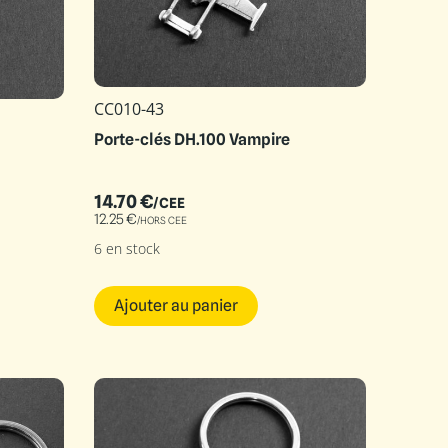
CC010-43
Porte-clés DH.100 Vampire
14.70
€
/CEE
12.25
€
/HORS CEE
6 en stock
Ajouter au panier