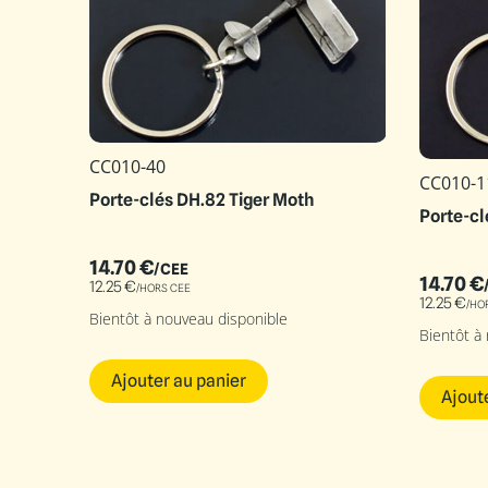
CC010-40
CC010-1
Porte-clés DH.82 Tiger Moth
Porte-cl
14.70
€
/CEE
14.70
€
12.25
€
/HORS CEE
12.25
€
/HO
Bientôt à nouveau disponible
Bientôt à
Ajouter au panier
Ajout