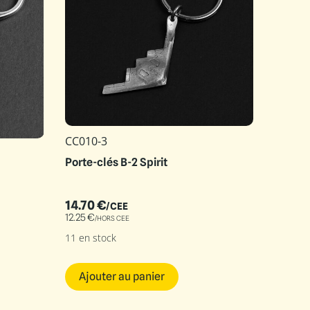
CC010-3
Porte-clés B-2 Spirit
14.70
€
/CEE
12.25
€
/HORS CEE
11 en stock
Ajouter au panier