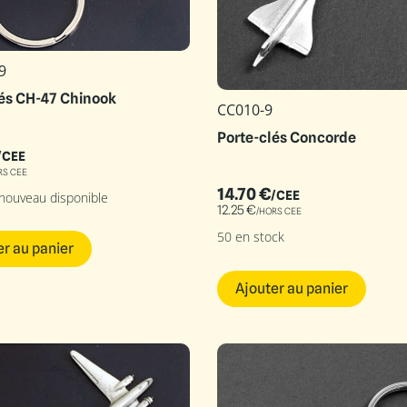
9
lés CH-47 Chinook
CC010-9
Porte-clés Concorde
/CEE
RS CEE
14.70
€
/CEE
 nouveau disponible
12.25
€
/HORS CEE
50 en stock
er au panier
Ajouter au panier