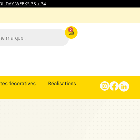
LIDAY WEEKS 33 + 34
0
tes décoratives
Réalisations