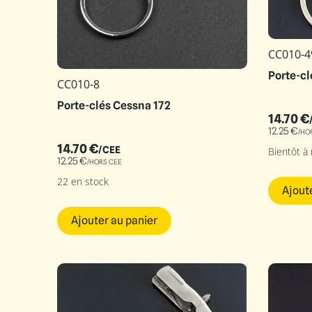
CC010-4
Porte-c
CC010-8
Porte-clés Cessna 172
14.70
€
12.25
€
/HO
14.70
€
/CEE
Bientôt à
12.25
€
/HORS CEE
22 en stock
Ajout
Ajouter au panier