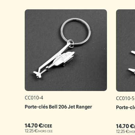
CC010-4
CC010-5
Porte-clés Bell 206 Jet Ranger
Porte-cl
14.70
€
14.70
€
/CEE
12.25
€
12.25
€
/HORS CEE
/HO