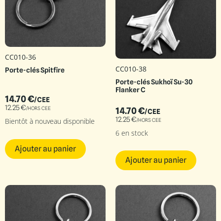
CC010-36
CC010-38
Porte-clés Spitfire
Porte-clés Sukhoï Su-30
Flanker C
14.70
€
/CEE
12.25
€
/HORS CEE
14.70
€
/CEE
12.25
€
Bientôt à nouveau disponible
/HORS CEE
6 en stock
Ajouter au panier
Ajouter au panier