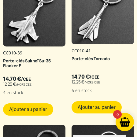
CC010-41
CC010-39
Porte-clés Tornado
Porte-clés Sukhoï Su-35
Flanker E
14.70
€
/CEE
14.70
€
/CEE
12.25
€
/HORS CEE
12.25
€
/HORS CEE
6 en stock
4 en stock
Ajouter au panier
Ajouter au panier
0