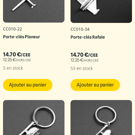
CC010-22
CC010-34
Porte-clés Planeur
Porte-clés Rafale
14.70
€
14.70
€
/CEE
/CEE
12.25
€
12.25
€
/HORS CEE
/HORS CEE
5 en stock
53 en stock
Ajouter au panier
Ajouter au panier