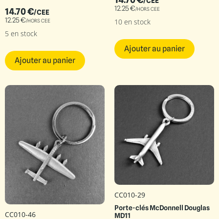
/CEE
12.25
€
/HORS CEE
14.70
€
/CEE
12.25
€
10 en stock
/HORS CEE
5 en stock
Ajouter au panier
Ajouter au panier
CC010-29
Porte-clés McDonnell Douglas
CC010-46
MD11