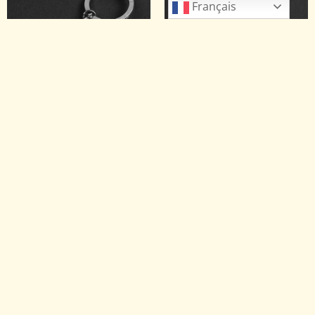
Français
CC010-47
CC010-27
Porte-clés Wright Flyer
Porte-clés UH-1 Iroquois
14.70
€
14.70
€
/CEE
/CEE
12.25
€
/HORS CEE
12.25
€
/HORS CEE
8 en stock
15 en stock
Ajouter au panier
Ajouter au panier