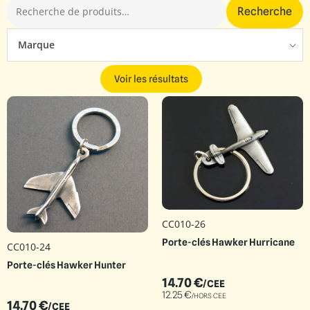
Recherche
Marque
Voir les résultats
CC010-26
Porte-clés Hawker Hurricane
CC010-24
Porte-clés Hawker Hunter
14.70
€
/CEE
12.25
€
/HORS CEE
14.70
€
/CEE