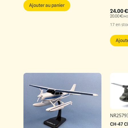
Ajouter au panier
24.00
€
20.00
€
/HO
17 en sto
Ajout
NR2579
CH-47 C