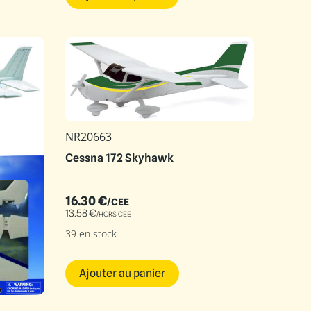
NR20663
Cessna 172 Skyhawk
16.30
€
/CEE
13.58
€
/HORS CEE
39 en stock
Ajouter au panier