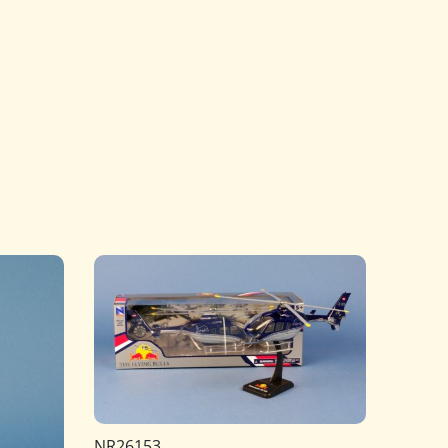
NR26153