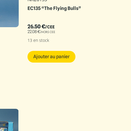
EC135 “The Flying Bulls”
26.50
€
/CEE
22.08
€
/HORS CEE
13 en stock
Ajouter au panier