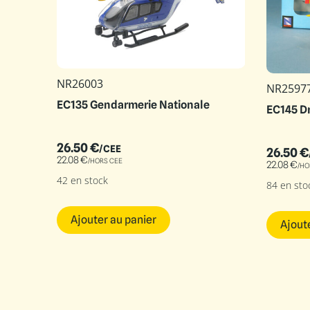
NR26003
NR2597
EC135 Gendarmerie Nationale
EC145 Dr
26.50
€
/CEE
26.50
€
22.08
€
/HORS CEE
22.08
€
/HO
42 en stock
84 en sto
Ajouter au panier
Ajout