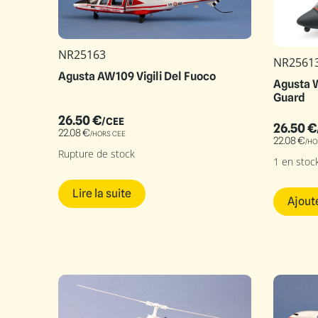
NR25163
NR2561
Agusta AW109 Vigili Del Fuoco
Agusta 
Guard
26.50
€
/CEE
26.50
€
22.08
€
/HORS CEE
22.08
€
/HO
Rupture de stock
1 en stoc
Lire la suite
Ajout