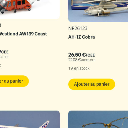
3
NR26123
Westland AW139 Coast
AH-1Z Cobra
/CEE
26.50
€
/CEE
RS CEE
22.08
€
/HORS CEE
k
19 en stock
er au panier
Ajouter au panier