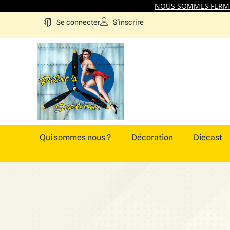
NOUS SOMMES FERMES
S'inscrire
Se connecter
Qui sommes nous ?
Décoration
Diecast