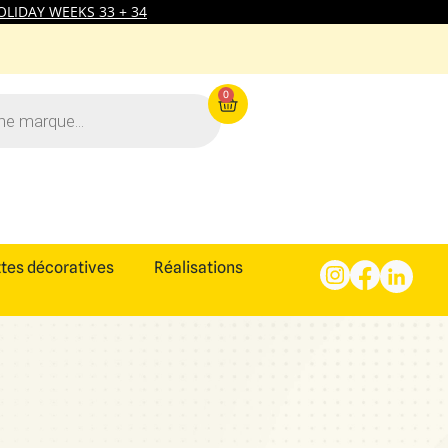
LIDAY WEEKS 33 + 34
0
tes décoratives
Réalisations