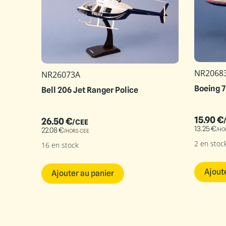
NR2068
NR26073A
Boeing 7
Bell 206 Jet Ranger Police
15.90
€
26.50
€
/CEE
13.25
€
/HO
22.08
€
/HORS CEE
2 en stoc
16 en stock
Ajout
Ajouter au panier