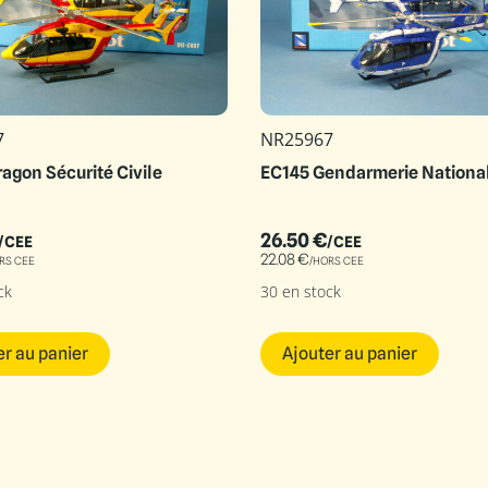
7
NR25967
agon Sécurité Civile
EC145 Gendarmerie Nationa
26.50
€
/CEE
/CEE
22.08
€
RS CEE
/HORS CEE
ck
30 en stock
er au panier
Ajouter au panier