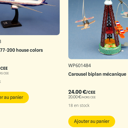
3
77-200 house colors
WP601484
/CEE
RS CEE
Carousel biplan mécanique
k
24.00
€
/CEE
er au panier
20.00
€
/HORS CEE
18 en stock
Ajouter au panier