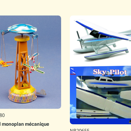
80
l monoplan mécanique
NR20655