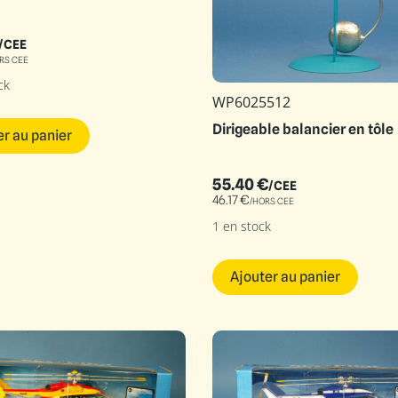
/CEE
RS CEE
ck
WP6025512
Dirigeable balancier en tôle
er au panier
55.40
€
/CEE
46.17
€
/HORS CEE
1 en stock
Ajouter au panier