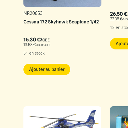
NR20653
26.50
€
22.08
€
/HO
Cessna 172 Skyhawk Seaplane 1/42
18 en sto
16.30
€
/CEE
Ajout
13.58
€
/HORS CEE
51 en stock
Ajouter au panier