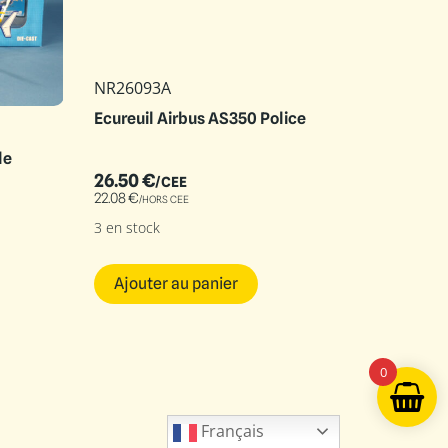
NR26093A
Ecureuil Airbus AS350 Police
le
26.50
€
/CEE
22.08
€
/HORS CEE
3 en stock
Ajouter au panier
0
Français