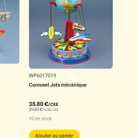
WP6017019
Carousel Jets mécanique
35.80
€
/CEE
29.83
€
/HORS CEE
10 en stock
Ajouter au panier