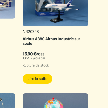
NR20343
Airbus A380 Airbus Industrie sur
socle
15.90
€
/CEE
13.25
€
/HORS CEE
Rupture de stock
Lire la suite