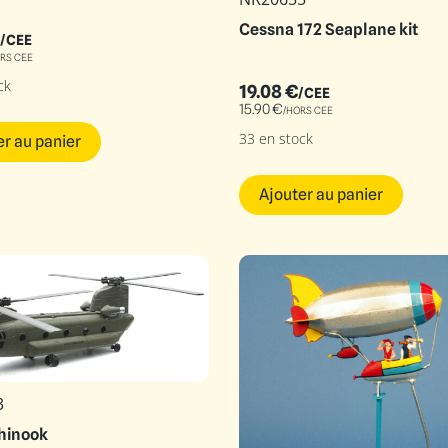
Cessna 172 Seaplane kit
/CEE
RS CEE
ck
19.08
€
/CEE
15.90
€
/HORS CEE
33 en stock
er au panier
Ajouter au panier
3
hinook