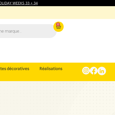
LIDAY WEEKS 33 + 34
0
tes décoratives
Réalisations