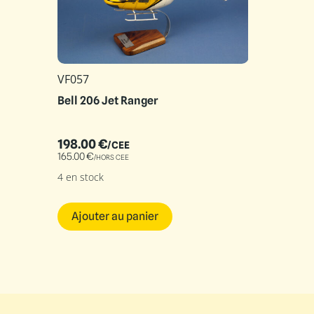
VF057
Bell 206 Jet Ranger
198.00
€
/CEE
165.00
€
/HORS CEE
4 en stock
Ajouter au panier