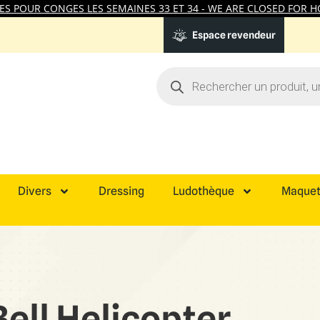
 POUR CONGES LES SEMAINES 33 ET 34 - WE ARE CLOSED FOR HO
Espace revendeur
Divers
Dressing
Ludothèque
Maquet
Bell Helicopter