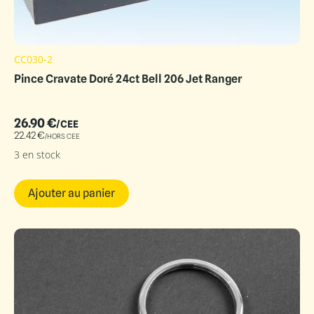
CC030-2
Pince Cravate Doré 24ct Bell 206 Jet Ranger
26.90
€
/CEE
22.42
€
/HORS CEE
3 en stock
Ajouter au panier