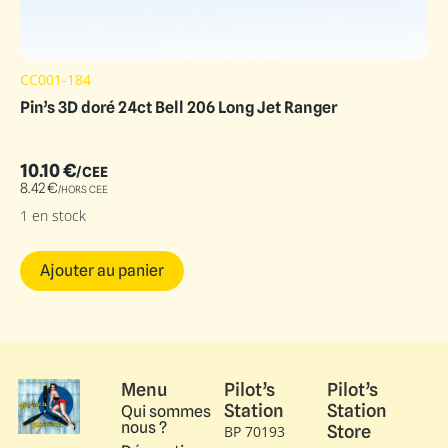
CC001-184
Pin’s 3D doré 24ct Bell 206 Long Jet Ranger
10.10
€
/CEE
8.42
€
/HORS CEE
1 en stock
Ajouter au panier
Menu
Pilot’s
Pilot’s
Station
Station
Qui sommes
nous ?
Store
BP 70193