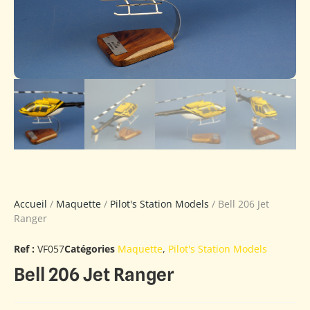
Accueil
/
Maquette
/
Pilot's Station Models
/ Bell 206 Jet
Ranger
Ref :
VF057
Catégories
Maquette
,
Pilot's Station Models
Bell 206 Jet Ranger