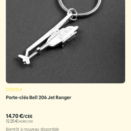
CC010-4
Porte-clés Bell 206 Jet Ranger
14.70
€
/CEE
12.25
€
/HORS CEE
Bientôt à nouveau disponible