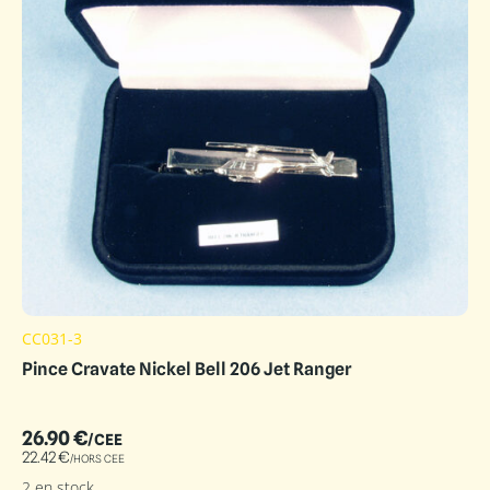
CC031-3
Pince Cravate Nickel Bell 206 Jet Ranger
26.90
€
/CEE
22.42
€
/HORS CEE
2 en stock