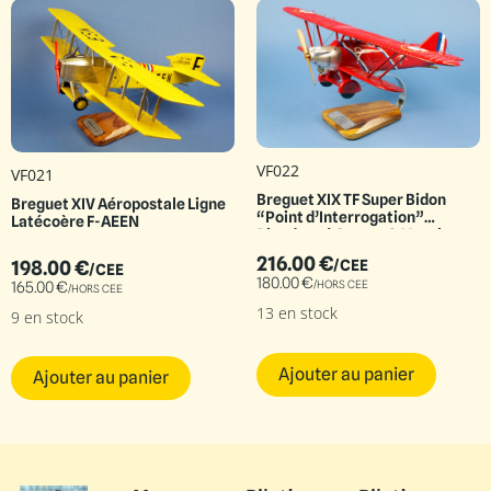
VF022
VF021
Breguet XIX TF Super Bidon
Breguet XIV Aéropostale Ligne
“Point d’Interrogation”
Latécoère F-AEEN
Dieudonné Costes & Maurice
Bellonte
216.00
€
198.00
€
/CEE
/CEE
180.00
€
/HORS CEE
165.00
€
/HORS CEE
13 en stock
9 en stock
Ajouter au panier
Ajouter au panier