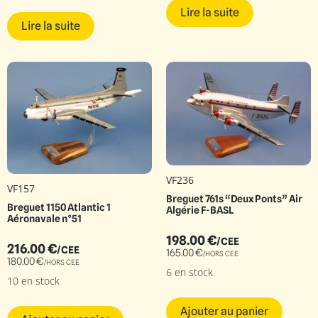
Lire la suite
Lire la suite
VF236
VF157
Breguet 761s “Deux Ponts” Air
Breguet 1150 Atlantic 1
Algérie F-BASL
Aéronavale n°51
198.00
€
/CEE
216.00
€
/CEE
165.00
€
/HORS CEE
180.00
€
/HORS CEE
6 en stock
10 en stock
Ajouter au panier