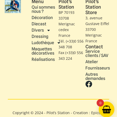
Menu
Pilot’s
Pilot’s
Station
Station
Qui sommes
nous ?
Store
BP 70193
Décoration
3, avenue
33708
Gustave Eiffel​
Diecast
Merignac
33700
cedex
Divers
Merignac
France
Dressing
France
Tél. (+33)0 556
Ludothèque
Contact
348 708
Maquettes
Service
Fax (+33)0 556
décoratives
clients / SAV
343 224
Réalisations
Atelier
Fournisseurs
Autres
demandes
0
Copyright © 2024 - Pilot’s Station - Creation : Epicure