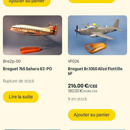
Ajouter au panier
Bre2p-00
VF026
Breguet 765 Sahara 82-PO
Breguet Br.1050 Alizé Flottille
6F
Rupture de stock
216.00
€
/CEE
180.00
€
/HORS CEE
Lire la suite
9 en stock
Ajouter au panier