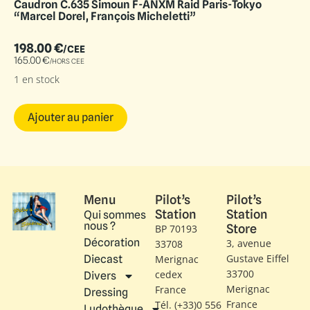
Caudron C.635 Simoun F-ANXM Raid Paris-Tokyo
“Marcel Dorel, François Micheletti”
198.00
€
/CEE
165.00
€
/HORS CEE
1 en stock
Ajouter au panier
Menu
Pilot’s
Pilot’s
Station
Station
Qui sommes
nous ?
Store
BP 70193
Décoration
3, avenue
33708
Gustave Eiffel​
Diecast
Merignac
33700
cedex
Divers
Merignac
France
Dressing
France
Tél. (+33)0 556
Ludothèque