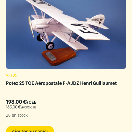
VF139
Potez 25 TOE Aéropostale F-AJDZ Henri Guillaumet
198.00
€
/CEE
165.00
€
/HORS CEE
20 en stock
Ajouter au panier