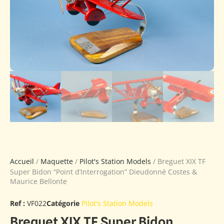
Accueil
/
Maquette
/
Pilot's Station Models
/ Breguet XIX TF
Super Bidon “Point d’Interrogation” Dieudonné Costes &
Maurice Bellonte
Ref :
VF022
Catégorie
Pilot's Station Models
Breguet XIX TF Super Bidon