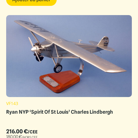
VF143
Ryan NYP ‘Spirit Of St Louis’ Charles Lindbergh
216.00
€
/CEE
180.00
€
/HORS CEE