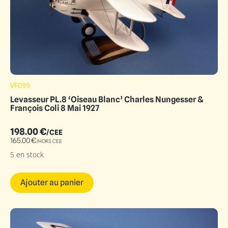
VF099
Levasseur PL.8 ‘Oiseau Blanc’ Charles Nungesser &
François Coli 8 Mai 1927
198.00
€
/CEE
165.00
€
/HORS CEE
5 en stock
Ajouter au panier