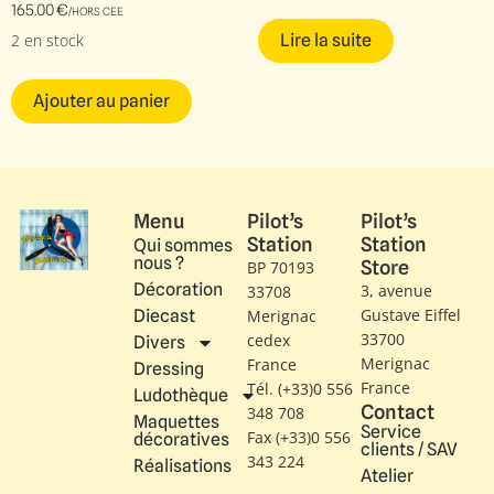
165.00
€
/HORS CEE
2 en stock
Lire la suite
Ajouter au panier
Menu
Pilot’s
Pilot’s
Station
Station
Qui sommes
nous ?
Store
BP 70193
Décoration
3, avenue
33708
Gustave Eiffel​
Diecast
Merignac
33700
cedex
Divers
Merignac
France
Dressing
France
Tél. (+33)0 556
Ludothèque
Contact
348 708
Maquettes
Service
Fax (+33)0 556
décoratives
clients / SAV
343 224
Réalisations
Atelier