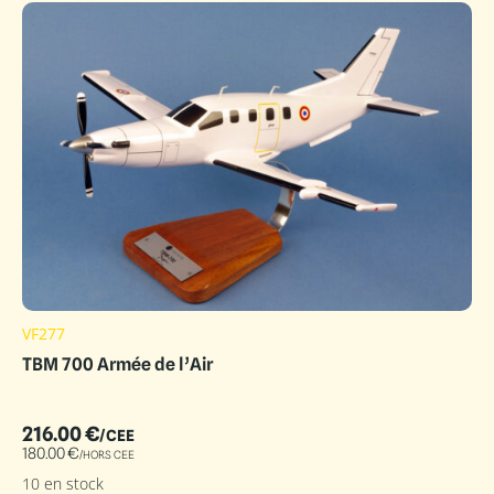
VF277
TBM 700 Armée de l’Air
216.00
€
/CEE
180.00
€
/HORS CEE
10 en stock