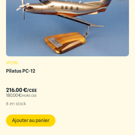
VF296
Pilatus PC-12
216.00
€
/CEE
180.00
€
/HORS CEE
8 en stock
Ajouter au panier