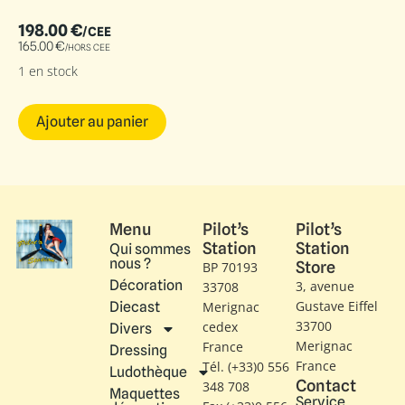
198.00
€
/CEE
165.00
€
/HORS CEE
1 en stock
Ajouter au panier
Menu
Pilot’s
Pilot’s
Station
Station
Qui sommes
nous ?
Store
BP 70193
Décoration
3, avenue
33708
Gustave Eiffel​
Diecast
Merignac
33700
cedex
Divers
Merignac
France
Dressing
France
Tél. (+33)0 556
Ludothèque
Contact
348 708
Maquettes
Service