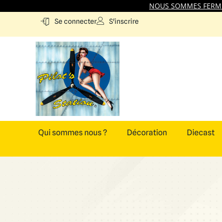
NOUS SOMMES FERMES
S'inscrire
Se connecter
Qui sommes nous ?
Décoration
Diecast