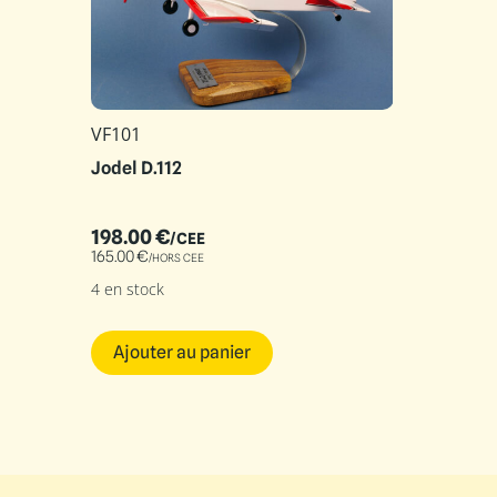
VF101
Jodel D.112
198.00
€
/CEE
165.00
€
/HORS CEE
4 en stock
Ajouter au panier