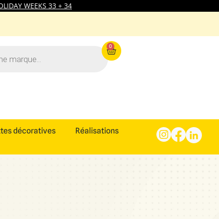
LIDAY WEEKS 33 + 34
0
tes décoratives
Réalisations