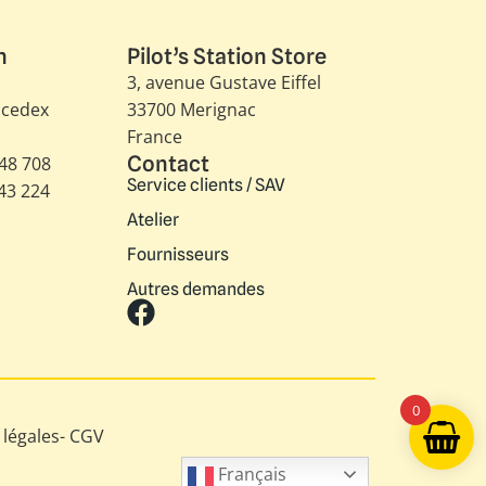
n
Pilot’s Station Store
3, avenue Gustave Eiffel​
 cedex
33700 Merignac
France
Contact
348 708
Service clients / SAV
343 224
Atelier
Fournisseurs
Autres demandes
0
légales
-
CGV
Français