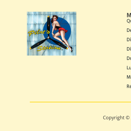
M
Q
D
D
D
D
L
M
R
Copyright © 2