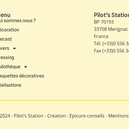
enu
Pilot’s Statio
ui sommes nous ?
BP 70193
33708 Merignac
écoration
France
iecast
Tél. (+33)0 556 
ivers
Fax (+33)0 556 
ressing
udothèque
aquettes décoratives
éalisations
024 - Pilot’s Station - Creation : Epicure conseils -
Mentions 