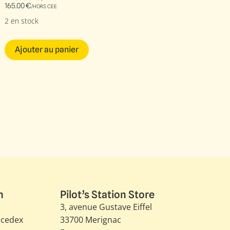
165.00
€
/HORS CEE
2 en stock
Ajouter au panier
n
Pilot’s Station Store
3, avenue Gustave Eiffel​
 cedex
33700 Merignac