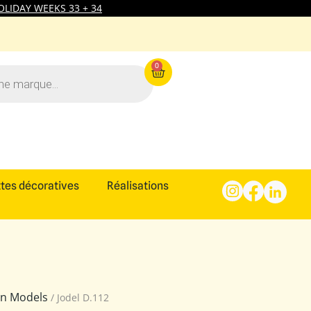
LIDAY WEEKS 33 + 34
0
tes décoratives
Réalisations
ion Models
/ Jodel D.112