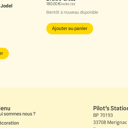
180.00
€
/HORS CEE
 Jodel
Bientôt à nouveau disponible
Ajouter au panier
er
enu
Pilot’s Statio
ui sommes nous ?
BP 70193
33708 Merignac
écoration