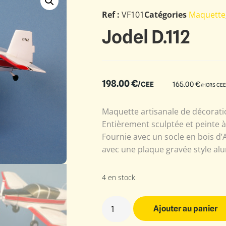
Ref :
VF101
Catégories
Maquette
Jodel D.112
198.00
€
/CEE
165.00
€
/HORS CEE
Maquette artisanale de décoratio
Entièrement sculptée et peinte 
Fournie avec un socle en bois d’
avec une plaque gravée style alu
4 en stock
Ajouter au panier