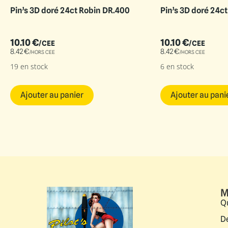
Pin’s 3D doré 24ct Robin DR.400
Pin’s 3D doré 24ct
10.10
€
10.10
€
/CEE
/CEE
8.42
€
8.42
€
/HORS CEE
/HORS CEE
19 en stock
6 en stock
Ajouter au panier
Ajouter au pani
M
Q
D