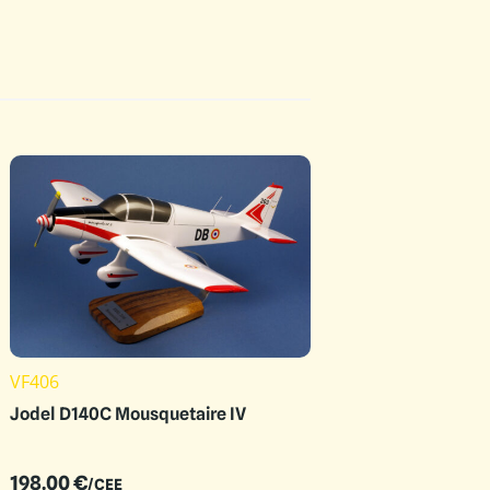
VF406
Jodel D140C Mousquetaire IV
198.00
€
/CEE