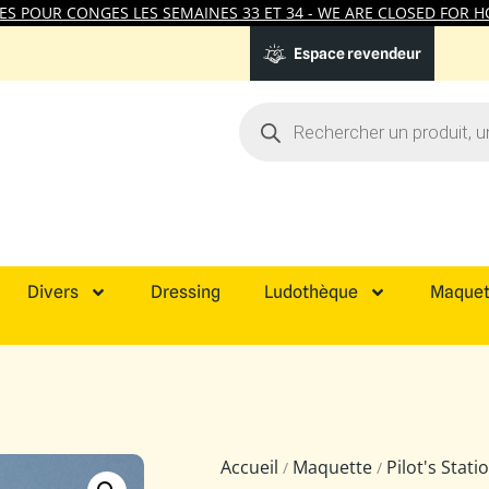
 POUR CONGES LES SEMAINES 33 ET 34 - WE ARE CLOSED FOR HO
Espace revendeur
Divers
Dressing
Ludothèque
Maquet
Accueil
Maquette
Pilot's Stat
/
/