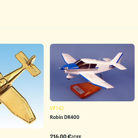
VF142
Robin DR400
216.00
€
/CEE