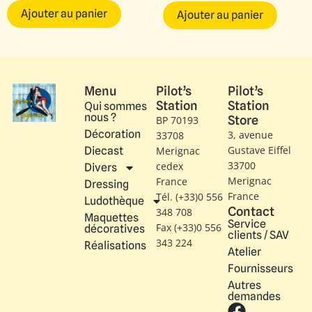
Ajouter au panier
Ajouter au panier
Menu
Pilot’s
Pilot’s
Station
Station
Qui sommes
nous ?
Store
BP 70193
Décoration
3, avenue
33708
Gustave Eiffel​
Diecast
Merignac
33700
cedex
Divers
Merignac
France
Dressing
France
Tél. (+33)0 556
Ludothèque
Contact
348 708
Maquettes
Service
Fax (+33)0 556
décoratives
clients / SAV
343 224
Réalisations
Atelier
Fournisseurs
Autres
demandes