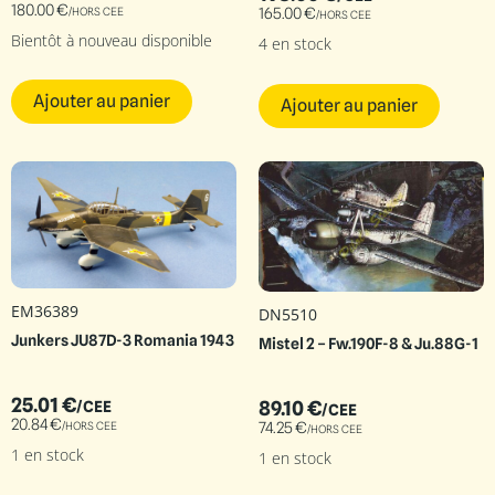
180.00
€
/HORS CEE
165.00
€
/HORS CEE
Bientôt à nouveau disponible
4 en stock
Ajouter au panier
Ajouter au panier
EM36389
DN5510
Junkers JU87D-3 Romania 1943
Mistel 2 – Fw.190F-8 & Ju.88G-1
25.01
€
89.10
€
/CEE
/CEE
20.84
€
74.25
€
/HORS CEE
/HORS CEE
1 en stock
1 en stock