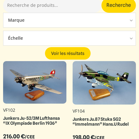
Recherche
Marque
Échelle
Voir les résultats
VF102
VF104
Junkers Ju-52/3M Lufthansa
Junkers Ju.87 Stuka SG2
“IX Olympiade Berlin 1936”
“Immelmann” Hans.U Rudel
216.00
€
198.00
€
/CEE
/CEE