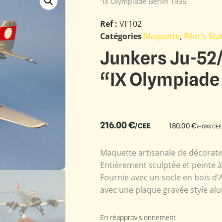
“IX Olympiade Berlin 1936”
Ref :
VF102
Catégories
Maquette
,
Pilot's St
Junkers Ju-52
“IX Olympiade 
216.00
€
/CEE
180.00
€
/HORS CEE
Maquette artisanale de décoratio
Entièrement sculptée et peinte 
Fournie avec un socle en bois d’
avec une plaque gravée style alu
En réapprovisionnement