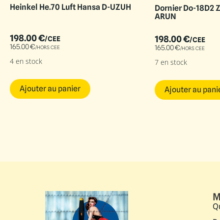
Heinkel He.70 Luft Hansa D-UZUH
Dornier Do-18D2 Z
ARUN
198.00
€
198.00
€
/CEE
/CEE
165.00
€
165.00
€
/HORS CEE
/HORS CEE
4 en stock
7 en stock
Ajouter au panier
Ajouter au pani
M
Q