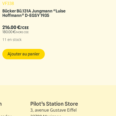
VF338
Bücker Bü.131A Jungmann “Luise
Hoffmann” D-EGSY 1935
216.00
€
/CEE
180.00
€
/HORS CEE
11 en stock
Ajouter au panier
n
Pilot’s Station Store
3, avenue Gustave Eiffel​