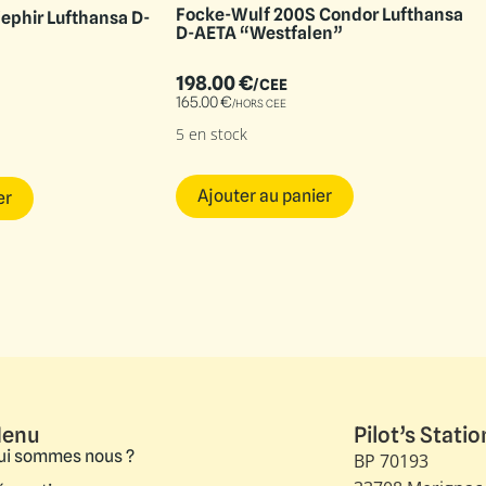
Focke-Wulf 200S Condor Lufthansa
ephir Lufthansa D-
D-AETA “Westfalen”
198.00
€
/CEE
165.00
€
/HORS CEE
5 en stock
Ajouter au panier
er
enu
Pilot’s Statio
ui sommes nous ?
BP 70193