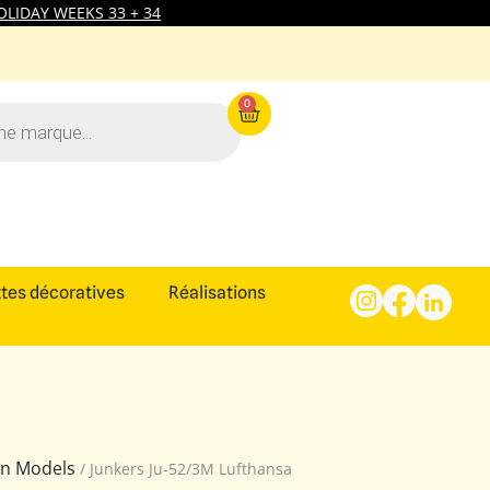
LIDAY WEEKS 33 + 34
0
tes décoratives
Réalisations
ion Models
/ Junkers Ju-52/3M Lufthansa