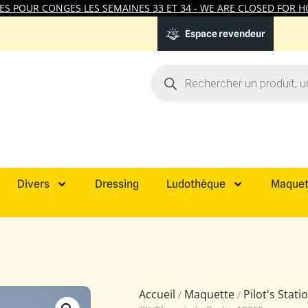
 POUR CONGES LES SEMAINES 33 ET 34 - WE ARE CLOSED FOR HO
Espace revendeur
Divers
Dressing
Ludothèque
Maquet
Accueil
Maquette
Pilot's Stat
/
/