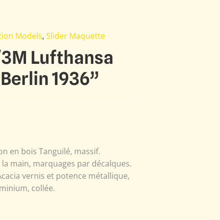
ation Models
,
Slider Maquette
/3M Lufthansa
Berlin 1936”
n en bois Tanguilé, massif.
à la main, marquages par décalques.
Acacia vernis et potence métallique,
minium, collée.